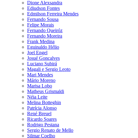
Dione Alexsandra
Ediudson Fontes
Edmilson Ferreira Mendes
Fernando Sousa
Felipe Morais
Fernando Queiróz
Fernando Moreira
Frank Medina
Eguinaldo Hélio
Joel Engel
Josué Gonçalves
Luciano Subirá
Magali e Sergio Leoto
Mari Mendes
Mário Moreno
Marisa Lobo
Matheus Grismaldi
Néia Leite
Melina Botteghin
Patrícia Alonso
René Breuel
Ricardo Soares
Rodrigo Pestana
Sergio Renato de Mello
Silmar Coelho