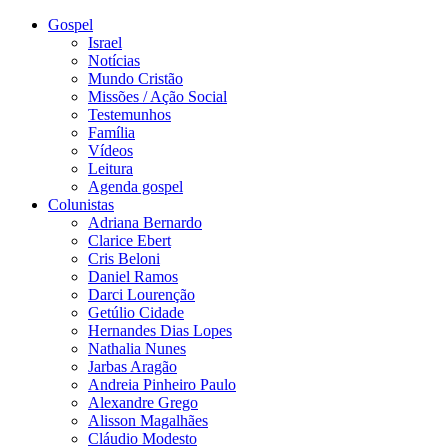
Gospel
Israel
Notícias
Mundo Cristão
Missões / Ação Social
Testemunhos
Família
Vídeos
Leitura
Agenda gospel
Colunistas
Adriana Bernardo
Clarice Ebert
Cris Beloni
Daniel Ramos
Darci Lourenção
Getúlio Cidade
Hernandes Dias Lopes
Nathalia Nunes
Jarbas Aragão
Andreia Pinheiro Paulo
Alexandre Grego
Alisson Magalhães
Cláudio Modesto