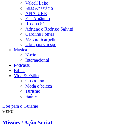
Valcelí Leite
Silas Anastácio
ANAJURE
Elis Amâncio
Rosana Sá
Adriane e Rodrigo Salvitti
Caroline Fontes
Marcio Scarpellini
Ubirajara Crespo
Música
Nacional
Internacional
Podcasts
Bíblia
Vida & Estilo
Gastronomia
Moda e beleza
Turismo
Saúde
Doe para o Guiame
MENU
Missões / Ação Social