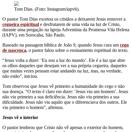
Tom Dias. (Foto: Instagram/iapvh).
O pastor Tom Dias exortou os cristãos a deixarem Jesus remover a
cegueira espiritual
e desfrutarem de uma vida na luz de Cristo,
durante uma pregação na Igreja Adventista da Promessa Vila Helena
(IAPV), em Sorocaba, São Paulo.
Baseado na passagem bíblica de João 9, quando Jesus cura um
cego
de nascença,
o pastor falou sobre o ensinamento espiritual do texto.
“Jesus volta a dizer: ‘Eu sou a luz do mundo’. Ele é a luz que abre
os olhos daqueles que desejam ver a sua própria cegueira, daqueles
que muitas vezes pensam estar andando na luz, mas, na verdade,
não estão”, iniciou.
Tom observou que Jesus vê primeiro a humanidade do cego e não
sua doença. “O texto é claro em dizer: ‘Jesus viu um homem’. Jesus
não viu primeiro a sua deficiência. Jesus não viu primeiro a sua
dificuldade. Jesus não viu aquilo que o diferenciava dos outros. Ele
viu primeiro o homem”, afirmou.
Jesus vê o interior
O pastor lembrou que Cristo não vê apenas o exterior do homem,