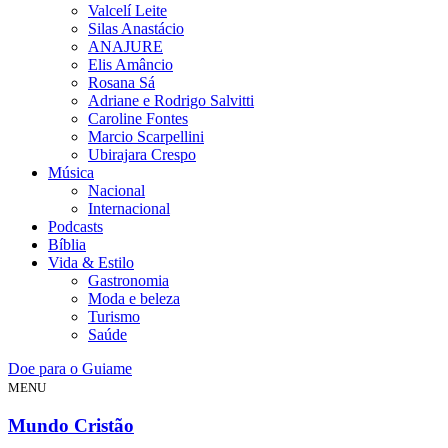
Valcelí Leite
Silas Anastácio
ANAJURE
Elis Amâncio
Rosana Sá
Adriane e Rodrigo Salvitti
Caroline Fontes
Marcio Scarpellini
Ubirajara Crespo
Música
Nacional
Internacional
Podcasts
Bíblia
Vida & Estilo
Gastronomia
Moda e beleza
Turismo
Saúde
Doe para o Guiame
MENU
Mundo Cristão