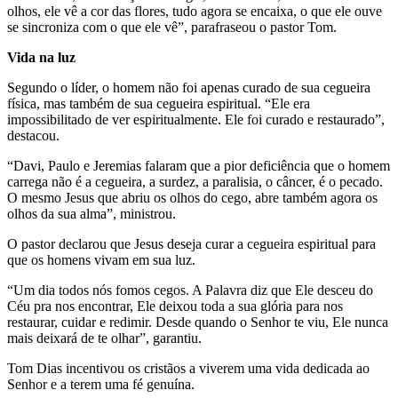
olhos, ele vê a cor das flores, tudo agora se encaixa, o que ele ouve
se sincroniza com o que ele vê”, parafraseou o pastor Tom.
Vida na luz
Segundo o líder, o homem não foi apenas curado de sua cegueira
física, mas também de sua cegueira espiritual. “Ele era
impossibilitado de ver espiritualmente. Ele foi curado e restaurado”,
destacou.
“Davi, Paulo e Jeremias falaram que a pior deficiência que o homem
carrega não é a cegueira, a surdez, a paralisia, o câncer, é o pecado.
O mesmo Jesus que abriu os olhos do cego, abre também agora os
olhos da sua alma”, ministrou.
O pastor declarou que Jesus deseja curar a cegueira espiritual para
que os homens vivam em sua luz.
“Um dia todos nós fomos cegos. A Palavra diz que Ele desceu do
Céu pra nos encontrar, Ele deixou toda a sua glória para nos
restaurar, cuidar e redimir. Desde quando o Senhor te viu, Ele nunca
mais deixará de te olhar”, garantiu.
Tom Dias incentivou os cristãos a viverem uma vida dedicada ao
Senhor e a terem uma fé genuína.