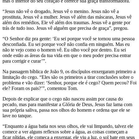
mas o interior do seu coração e oferece sua graça transformadora.
“Jesus não vê o drogado, Jesus vê o menino. Jesus não vê a
prostituta, Jesus vê a mulher. Jesus vê além das máscaras, Jesus vê
além dos remédios, Ele vê além dos traumas. Jesus vê a gente por
trás de tudo isso. Jesus vê alguém que precisa de graça”, pregou.
“O Senhor diz pra gente: ‘Eu sei porque você se tornou uma pessoa
desconfiada. Eu sei porque você não confia em ninguém. Mas eu
não te vejo como o homem vê. Eu olho você por dentro. Eu sei
onde estão as áreas da tua vida em que o meu poder precisa entrar
para corrigir e curar’”.
Na passagem bíblica de João 9, os discípulos enxergaram primeiro a
limitação do cego. “Eles são os primeiros a tirar conclusões sobre o
problema e vão dizer: ‘Senhor, porque ele é cego? Quem pecou? Foi
ele? Foram os pais?’”, comentou Tom.
Depois de explicar que o cego não nasceu assim por causa do
pecado, mas para manifestar a Glória de Deus, Jesus faz lama com
sua própria saliva, passa nos olhos do homem e ordena que ele se
lave no tanque.
“Enquanto a água batia nos seus olhos, ele vai limpando, talvez ele
comece a ver alguns reflexos sobre a água, as coisas começam a
ficar nítidas, ele começa a enxergar, ele viu a luz, o sol bate em seus