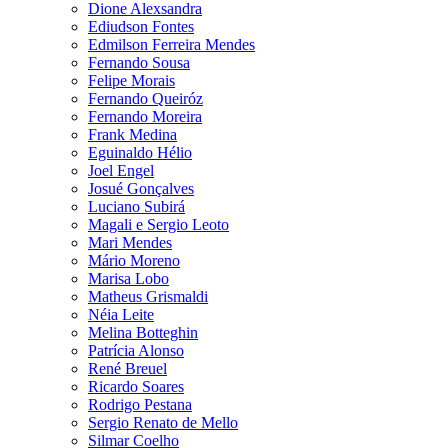
Dione Alexsandra
Ediudson Fontes
Edmilson Ferreira Mendes
Fernando Sousa
Felipe Morais
Fernando Queiróz
Fernando Moreira
Frank Medina
Eguinaldo Hélio
Joel Engel
Josué Gonçalves
Luciano Subirá
Magali e Sergio Leoto
Mari Mendes
Mário Moreno
Marisa Lobo
Matheus Grismaldi
Néia Leite
Melina Botteghin
Patrícia Alonso
René Breuel
Ricardo Soares
Rodrigo Pestana
Sergio Renato de Mello
Silmar Coelho