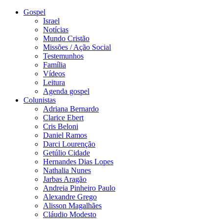
Gospel
Israel
Notícias
Mundo Cristão
Missões / Ação Social
Testemunhos
Família
Vídeos
Leitura
Agenda gospel
Colunistas
Adriana Bernardo
Clarice Ebert
Cris Beloni
Daniel Ramos
Darci Lourenção
Getúlio Cidade
Hernandes Dias Lopes
Nathalia Nunes
Jarbas Aragão
Andreia Pinheiro Paulo
Alexandre Grego
Alisson Magalhães
Cláudio Modesto