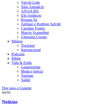
Valcelí Leite
Silas Anastácio
ANAJURE
Elis Amâncio
Rosana Sá
Adriane e Rodrigo Salvitti
Caroline Fontes
Marcio Scarpellini
Ubirajara Crespo
Música
Nacional
Internacional
Podcasts
Bíblia
Vida & Estilo
Gastronomia
Moda e beleza
Turismo
Saúde
Doe para o Guiame
MENU
Notícias