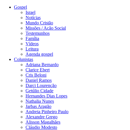
Gospel
Israel
Notícias
Mundo Cristão
Missões / Ação Social
Testemunhos
Família
Vídeos
Leitura
Agenda gospel
Colunistas
Adriana Bernardo
Clarice Ebert
Cris Beloni
Daniel Ramos
Darci Lourenção
Getúlio Cidade
Hernandes Dias Lopes
Nathalia Nunes
Jarbas Aragão
Andreia Pinheiro Paulo
Alexandre Grego
Alisson Magalhães
Cláudio Modesto