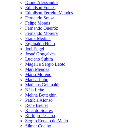
Dione Alexsandra
Ediudson Fontes
Edmilson Ferreira Mendes
Fernando Sousa
Felipe Morais
Fernando Queiróz
Fernando Moreira
Frank Medina
Eguinaldo Hélio
Joel Engel
Josué Gonçalves
Luciano Subirá
Magali e Sergio Leoto
Mari Mendes
Mário Moreno
Marisa Lobo
Matheus Grismaldi
Néia Leite
Melina Botteghin
Patrícia Alonso
René Breuel
Ricardo Soares
Rodrigo Pestana
Sergio Renato de Mello
Silmar Coelho