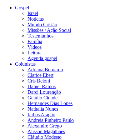
Gospel
Israel
Notícias
Mundo Cristão
Missões / Ação Social
Testemunhos
Família
Vídeos
Leitura
Agenda gospel
Colunistas
Adriana Bernardo
Clarice Ebert
Cris Beloni
Daniel Ramos
Darci Lourenção
Getúlio Cidade
Hernandes Dias Lopes
Nathalia Nunes
Jarbas Aragão
Andreia Pinheiro Paulo
Alexandre Grego
Alisson Magalhães
Cláudio Modesto