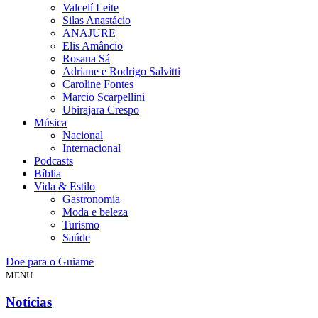
Valcelí Leite
Silas Anastácio
ANAJURE
Elis Amâncio
Rosana Sá
Adriane e Rodrigo Salvitti
Caroline Fontes
Marcio Scarpellini
Ubirajara Crespo
Música
Nacional
Internacional
Podcasts
Bíblia
Vida & Estilo
Gastronomia
Moda e beleza
Turismo
Saúde
Doe para o Guiame
MENU
Notícias