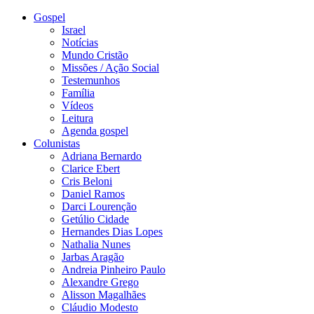
Gospel
Israel
Notícias
Mundo Cristão
Missões / Ação Social
Testemunhos
Família
Vídeos
Leitura
Agenda gospel
Colunistas
Adriana Bernardo
Clarice Ebert
Cris Beloni
Daniel Ramos
Darci Lourenção
Getúlio Cidade
Hernandes Dias Lopes
Nathalia Nunes
Jarbas Aragão
Andreia Pinheiro Paulo
Alexandre Grego
Alisson Magalhães
Cláudio Modesto