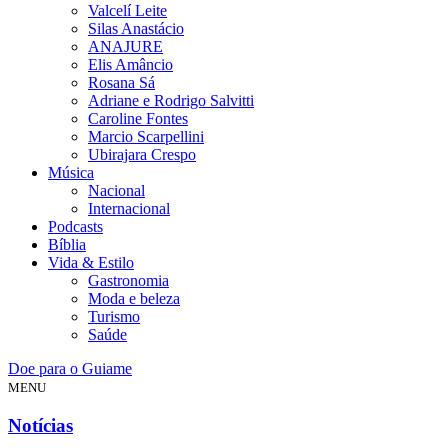
Valcelí Leite
Silas Anastácio
ANAJURE
Elis Amâncio
Rosana Sá
Adriane e Rodrigo Salvitti
Caroline Fontes
Marcio Scarpellini
Ubirajara Crespo
Música
Nacional
Internacional
Podcasts
Bíblia
Vida & Estilo
Gastronomia
Moda e beleza
Turismo
Saúde
Doe para o Guiame
MENU
Notícias