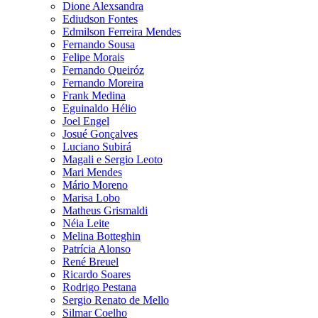
Dione Alexsandra
Ediudson Fontes
Edmilson Ferreira Mendes
Fernando Sousa
Felipe Morais
Fernando Queiróz
Fernando Moreira
Frank Medina
Eguinaldo Hélio
Joel Engel
Josué Gonçalves
Luciano Subirá
Magali e Sergio Leoto
Mari Mendes
Mário Moreno
Marisa Lobo
Matheus Grismaldi
Néia Leite
Melina Botteghin
Patrícia Alonso
René Breuel
Ricardo Soares
Rodrigo Pestana
Sergio Renato de Mello
Silmar Coelho