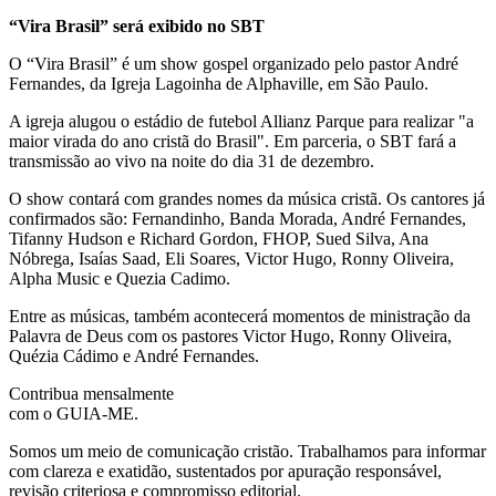
“Vira Brasil” será exibido no SBT
O “Vira Brasil” é um show gospel organizado pelo pastor André
Fernandes, da Igreja Lagoinha de Alphaville, em São Paulo.
A igreja alugou o estádio de futebol Allianz Parque para realizar "a
maior virada do ano cristã do Brasil". Em parceria, o SBT fará a
transmissão ao vivo na noite do dia 31 de dezembro.
O show contará com grandes nomes da música cristã. Os cantores já
confirmados são: Fernandinho, Banda Morada, André Fernandes,
Tifanny Hudson e Richard Gordon, FHOP, Sued Silva, Ana
Nóbrega, Isaías Saad, Eli Soares, Victor Hugo, Ronny Oliveira,
Alpha Music e Quezia Cadimo.
Entre as músicas, também acontecerá momentos de ministração da
Palavra de Deus com os pastores Victor Hugo, Ronny Oliveira,
Quézia Cádimo e André Fernandes.
Contribua mensalmente
com o GUIA-ME.
Somos um meio de comunicação cristão. Trabalhamos para informar
com clareza e exatidão, sustentados por apuração responsável,
revisão criteriosa e compromisso editorial.