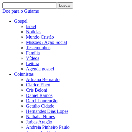
buscar
Doe para o Guiame
Gospel
Israel
Notícias
Mundo Cristão
Missões / Ação Social
Testemunhos
Família
Vídeos
Leitura
Agenda gospel
Colunistas
Adriana Bernardo
Clarice Ebert
Cris Beloni
Daniel Ramos
Darci Lourenção
Getúlio Cidade
Hernandes Dias Lopes
Nathalia Nunes
Jarbas Aragão
Andreia Pinheiro Paulo