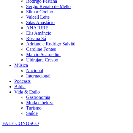
Rodrigo Pestana
Sergio Renato de Mello
Silmar Coelho
Valcelí Leite
Silas Anastácio
ANAJURE
Elis Amâncio
Rosana Sá
Adriane e Rodrigo Salvitti
Caroline Fontes
Marcio Scarpellini
Ubirajara Crespo
Música
Nacional
Internacional
Podcasts
Bíblia
Vida & Estilo
Gastronomia
Moda e beleza
Turismo
Saúde
FALE CONOSCO