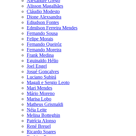
Alexandre Grego
Alisson Magalhães
Cláudio Modesto
Dione Alexsandra
Ediudson Fontes
Edmilson Ferreira Mendes
Fernando Sousa
Felipe Morais
Fernando Queiróz
Fernando Moreira
Frank Medina
Eguinaldo Hélio
Joel Engel
Josué Gonçalves
Luciano Subirá
Magali e Sergio Leoto
Mari Mendes
Mário Moreno
Marisa Lobo
Matheus Grismaldi
Néia Leite
Melina Botteghin
Patrícia Alonso
René Breuel
Ricardo Soares