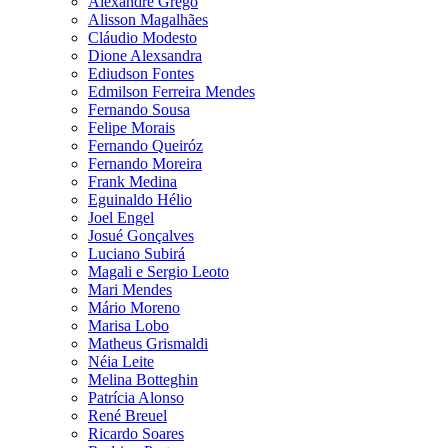
Alexandre Grego
Alisson Magalhães
Cláudio Modesto
Dione Alexsandra
Ediudson Fontes
Edmilson Ferreira Mendes
Fernando Sousa
Felipe Morais
Fernando Queiróz
Fernando Moreira
Frank Medina
Eguinaldo Hélio
Joel Engel
Josué Gonçalves
Luciano Subirá
Magali e Sergio Leoto
Mari Mendes
Mário Moreno
Marisa Lobo
Matheus Grismaldi
Néia Leite
Melina Botteghin
Patrícia Alonso
René Breuel
Ricardo Soares