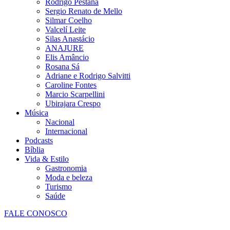
Rodrigo Pestana
Sergio Renato de Mello
Silmar Coelho
Valcelí Leite
Silas Anastácio
ANAJURE
Elis Amâncio
Rosana Sá
Adriane e Rodrigo Salvitti
Caroline Fontes
Marcio Scarpellini
Ubirajara Crespo
Música
Nacional
Internacional
Podcasts
Bíblia
Vida & Estilo
Gastronomia
Moda e beleza
Turismo
Saúde
FALE CONOSCO