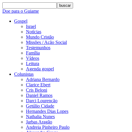
buscar
Doe para o Guiame
Gospel
Israel
Notícias
Mundo Cristão
Missões / Ação Social
Testemunhos
Família
Vídeos
Leitura
Agenda gospel
Colunistas
Adriana Bernardo
Clarice Ebert
Cris Beloni
Daniel Ramos
Darci Lourenção
Getúlio Cidade
Hernandes Dias Lopes
Nathalia Nunes
Jarbas Aragão
Andreia Pinheiro Paulo