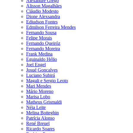
Alexandre Grego
Alisson Magalhães
Cláudio Modesto
Dione Alexsandra
Ediudson Fontes
Edmilson Ferreira Mendes
Fernando Sousa
Felipe Morais
Fernando Queiróz
Fernando Moreira
Frank Medina
Eguinaldo Hélio
Joel Engel
Josué Gonçalves
Luciano Subirá
Magali e Sergio Leoto
Mari Mendes
Mário Moreno
Marisa Lobo
Matheus Grismaldi
Néia Leite
Melina Botteghin
Patrícia Alonso
René Breuel
Ricardo Soares