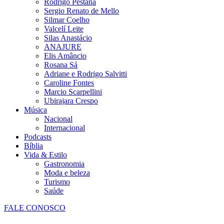
Rodrigo Pestana
Sergio Renato de Mello
Silmar Coelho
Valcelí Leite
Silas Anastácio
ANAJURE
Elis Amâncio
Rosana Sá
Adriane e Rodrigo Salvitti
Caroline Fontes
Marcio Scarpellini
Ubirajara Crespo
Música
Nacional
Internacional
Podcasts
Bíblia
Vida & Estilo
Gastronomia
Moda e beleza
Turismo
Saúde
FALE CONOSCO