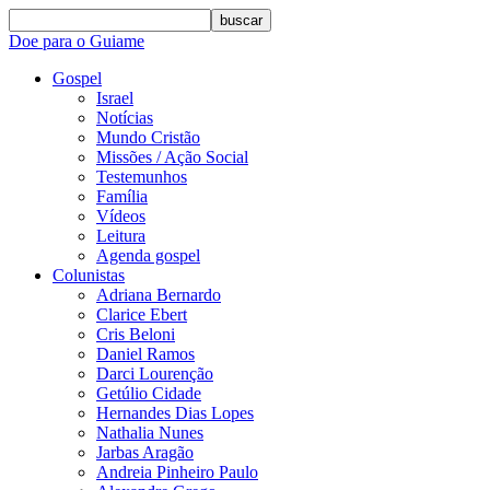
buscar
Doe para o Guiame
Gospel
Israel
Notícias
Mundo Cristão
Missões / Ação Social
Testemunhos
Família
Vídeos
Leitura
Agenda gospel
Colunistas
Adriana Bernardo
Clarice Ebert
Cris Beloni
Daniel Ramos
Darci Lourenção
Getúlio Cidade
Hernandes Dias Lopes
Nathalia Nunes
Jarbas Aragão
Andreia Pinheiro Paulo