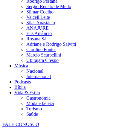
Rodrigo Pestana
Sergio Renato de Mello
Silmar Coelho
Valcelí Leite
Silas Anastácio
ANAJURE
Elis Amâncio
Rosana Sá
Adriane e Rodrigo Salvitti
Caroline Fontes
Marcio Scarpellini
Ubirajara Crespo
Música
Nacional
Internacional
Podcasts
Bíblia
Vida & Estilo
Gastronomia
Moda e beleza
Turismo
Saúde
FALE CONOSCO