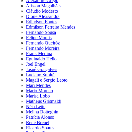
Alexandre Grego
Alisson Magalhães
Cláudio Modesto
Dione Alexsandra
Ediudson Fontes
Edmilson Ferreira Mendes
Fernando Sousa
Felipe Morais
Fernando Queiróz
Fernando Moreira
Frank Medina
Eguinaldo Hélio
Joel Engel
Josué Gonçalves
Luciano Subirá
Magali e Sergio Leoto
Mari Mendes
Mário Moreno
Marisa Lobo
Matheus Grismaldi
Néia Leite
Melina Botteghin
Patrícia Alonso
René Breuel
Ricardo Soares