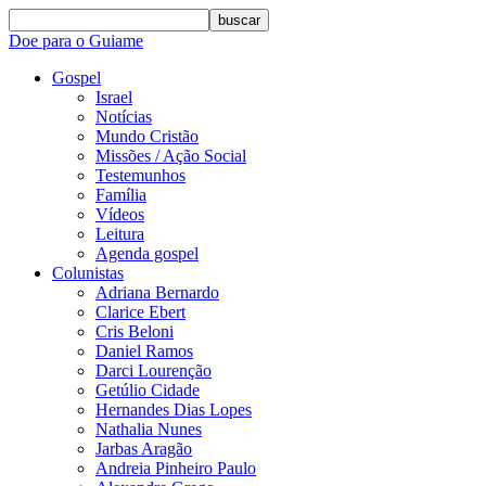
buscar
Doe para o Guiame
Gospel
Israel
Notícias
Mundo Cristão
Missões / Ação Social
Testemunhos
Família
Vídeos
Leitura
Agenda gospel
Colunistas
Adriana Bernardo
Clarice Ebert
Cris Beloni
Daniel Ramos
Darci Lourenção
Getúlio Cidade
Hernandes Dias Lopes
Nathalia Nunes
Jarbas Aragão
Andreia Pinheiro Paulo