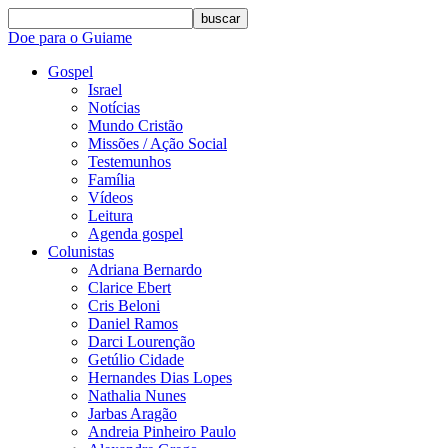
buscar
Doe para o Guiame
Gospel
Israel
Notícias
Mundo Cristão
Missões / Ação Social
Testemunhos
Família
Vídeos
Leitura
Agenda gospel
Colunistas
Adriana Bernardo
Clarice Ebert
Cris Beloni
Daniel Ramos
Darci Lourenção
Getúlio Cidade
Hernandes Dias Lopes
Nathalia Nunes
Jarbas Aragão
Andreia Pinheiro Paulo