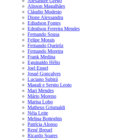
Alexandre Grego
Alisson Magalhães
Cláudio Modesto
Dione Alexsandra
Ediudson Fontes
Edmilson Ferreira Mendes
Fernando Sousa
Felipe Morais
Fernando Queiróz
Fernando Moreira
Frank Medina
Eguinaldo Hélio
Joel Engel
Josué Gonçalves
Luciano Subirá
Magali e Sergio Leoto
Mari Mendes
Mário Moreno
Marisa Lobo
Matheus Grismaldi
Néia Leite
Melina Botteghin
Patrícia Alonso
René Breuel
Ricardo Soares