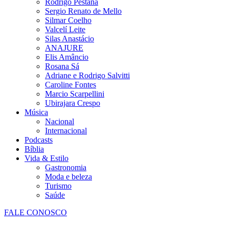
Rodrigo Pestana
Sergio Renato de Mello
Silmar Coelho
Valcelí Leite
Silas Anastácio
ANAJURE
Elis Amâncio
Rosana Sá
Adriane e Rodrigo Salvitti
Caroline Fontes
Marcio Scarpellini
Ubirajara Crespo
Música
Nacional
Internacional
Podcasts
Bíblia
Vida & Estilo
Gastronomia
Moda e beleza
Turismo
Saúde
FALE CONOSCO