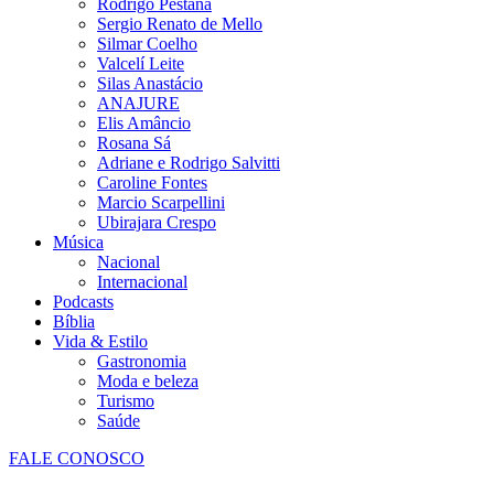
Rodrigo Pestana
Sergio Renato de Mello
Silmar Coelho
Valcelí Leite
Silas Anastácio
ANAJURE
Elis Amâncio
Rosana Sá
Adriane e Rodrigo Salvitti
Caroline Fontes
Marcio Scarpellini
Ubirajara Crespo
Música
Nacional
Internacional
Podcasts
Bíblia
Vida & Estilo
Gastronomia
Moda e beleza
Turismo
Saúde
FALE CONOSCO