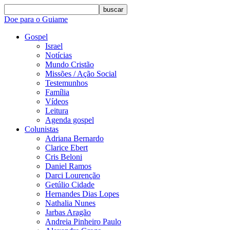
buscar
Doe para o Guiame
Gospel
Israel
Notícias
Mundo Cristão
Missões / Ação Social
Testemunhos
Família
Vídeos
Leitura
Agenda gospel
Colunistas
Adriana Bernardo
Clarice Ebert
Cris Beloni
Daniel Ramos
Darci Lourenção
Getúlio Cidade
Hernandes Dias Lopes
Nathalia Nunes
Jarbas Aragão
Andreia Pinheiro Paulo