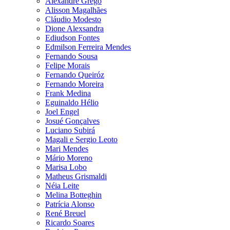
Alexandre Grego
Alisson Magalhães
Cláudio Modesto
Dione Alexsandra
Ediudson Fontes
Edmilson Ferreira Mendes
Fernando Sousa
Felipe Morais
Fernando Queiróz
Fernando Moreira
Frank Medina
Eguinaldo Hélio
Joel Engel
Josué Gonçalves
Luciano Subirá
Magali e Sergio Leoto
Mari Mendes
Mário Moreno
Marisa Lobo
Matheus Grismaldi
Néia Leite
Melina Botteghin
Patrícia Alonso
René Breuel
Ricardo Soares