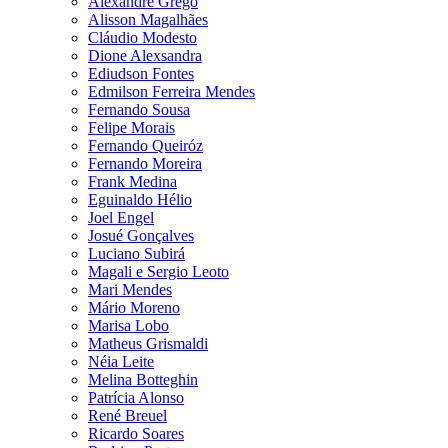
Alexandre Grego
Alisson Magalhães
Cláudio Modesto
Dione Alexsandra
Ediudson Fontes
Edmilson Ferreira Mendes
Fernando Sousa
Felipe Morais
Fernando Queiróz
Fernando Moreira
Frank Medina
Eguinaldo Hélio
Joel Engel
Josué Gonçalves
Luciano Subirá
Magali e Sergio Leoto
Mari Mendes
Mário Moreno
Marisa Lobo
Matheus Grismaldi
Néia Leite
Melina Botteghin
Patrícia Alonso
René Breuel
Ricardo Soares