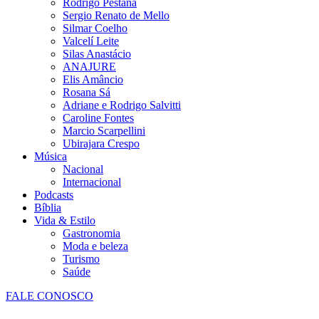
Rodrigo Pestana
Sergio Renato de Mello
Silmar Coelho
Valcelí Leite
Silas Anastácio
ANAJURE
Elis Amâncio
Rosana Sá
Adriane e Rodrigo Salvitti
Caroline Fontes
Marcio Scarpellini
Ubirajara Crespo
Música
Nacional
Internacional
Podcasts
Bíblia
Vida & Estilo
Gastronomia
Moda e beleza
Turismo
Saúde
FALE CONOSCO