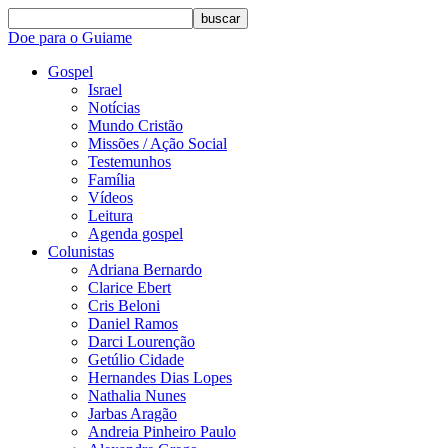
buscar
Doe para o Guiame
Gospel
Israel
Notícias
Mundo Cristão
Missões / Ação Social
Testemunhos
Família
Vídeos
Leitura
Agenda gospel
Colunistas
Adriana Bernardo
Clarice Ebert
Cris Beloni
Daniel Ramos
Darci Lourenção
Getúlio Cidade
Hernandes Dias Lopes
Nathalia Nunes
Jarbas Aragão
Andreia Pinheiro Paulo