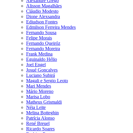
Alexandre Grego
Alisson Magalhães
Cláudio Modesto
Dione Alexsandra
Ediudson Fontes
Edmilson Ferreira Mendes
Fernando Sousa
Felipe Morais
Fernando Queiróz
Fernando Moreira
Frank Medina
Eguinaldo Hélio
Joel Engel
Josué Gonçalves
Luciano Subirá
Magali e Sergio Leoto
Mari Mendes
Mário Moreno
Marisa Lobo
Matheus Grismaldi
Néia Leite
Melina Botteghin
Patrícia Alonso
René Breuel
Ricardo Soares