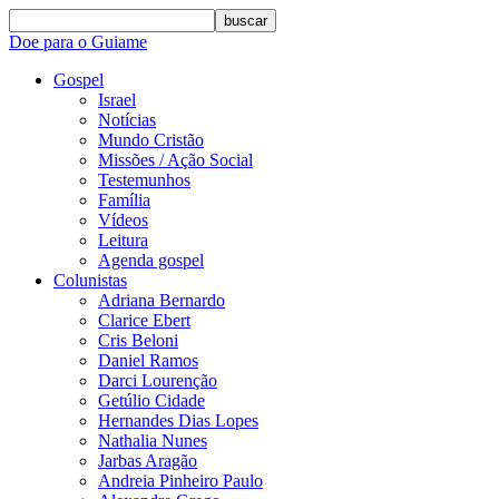
buscar
Doe para o Guiame
Gospel
Israel
Notícias
Mundo Cristão
Missões / Ação Social
Testemunhos
Família
Vídeos
Leitura
Agenda gospel
Colunistas
Adriana Bernardo
Clarice Ebert
Cris Beloni
Daniel Ramos
Darci Lourenção
Getúlio Cidade
Hernandes Dias Lopes
Nathalia Nunes
Jarbas Aragão
Andreia Pinheiro Paulo