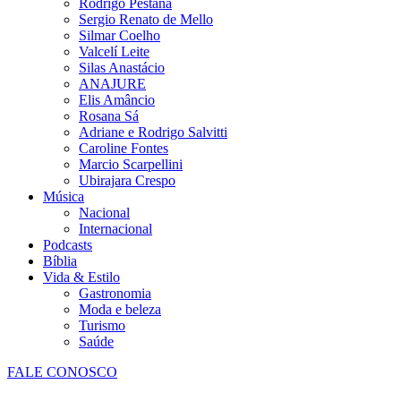
Rodrigo Pestana
Sergio Renato de Mello
Silmar Coelho
Valcelí Leite
Silas Anastácio
ANAJURE
Elis Amâncio
Rosana Sá
Adriane e Rodrigo Salvitti
Caroline Fontes
Marcio Scarpellini
Ubirajara Crespo
Música
Nacional
Internacional
Podcasts
Bíblia
Vida & Estilo
Gastronomia
Moda e beleza
Turismo
Saúde
FALE CONOSCO