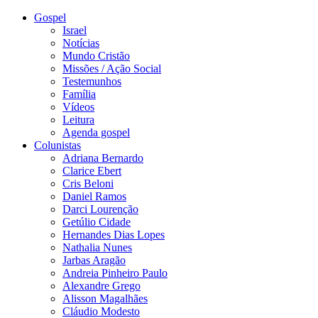
Gospel
Israel
Notícias
Mundo Cristão
Missões / Ação Social
Testemunhos
Família
Vídeos
Leitura
Agenda gospel
Colunistas
Adriana Bernardo
Clarice Ebert
Cris Beloni
Daniel Ramos
Darci Lourenção
Getúlio Cidade
Hernandes Dias Lopes
Nathalia Nunes
Jarbas Aragão
Andreia Pinheiro Paulo
Alexandre Grego
Alisson Magalhães
Cláudio Modesto