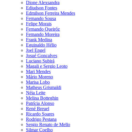
Dione Alexsandra
Ediudson Fontes
Edmilson Ferreira Mendes
Fernando Sousa
Felipe Morais
Fernando Queiróz
Fernando Moreira
Frank Medina
Eguinaldo Hélio
Joel Engel
Josué Gonçalves
Luciano Subirá
Magali e Sergio Leoto
Mari Mendes
Mário Moreno
Marisa Lobo
Matheus Grismaldi
Néia Leite
Melina Botteghin
Patrícia Alonso
René Breuel
Ricardo Soares
Rodrigo Pestana
Sergio Renato de Mello
Silmar Coelho