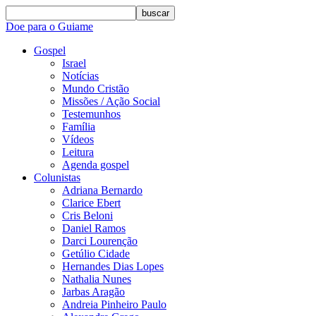
buscar
Doe para o Guiame
Gospel
Israel
Notícias
Mundo Cristão
Missões / Ação Social
Testemunhos
Família
Vídeos
Leitura
Agenda gospel
Colunistas
Adriana Bernardo
Clarice Ebert
Cris Beloni
Daniel Ramos
Darci Lourenção
Getúlio Cidade
Hernandes Dias Lopes
Nathalia Nunes
Jarbas Aragão
Andreia Pinheiro Paulo