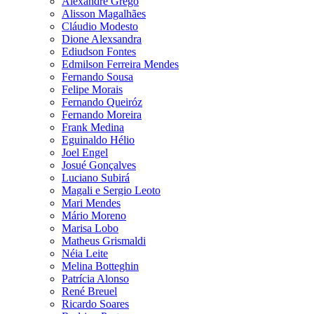
Alexandre Grego
Alisson Magalhães
Cláudio Modesto
Dione Alexsandra
Ediudson Fontes
Edmilson Ferreira Mendes
Fernando Sousa
Felipe Morais
Fernando Queiróz
Fernando Moreira
Frank Medina
Eguinaldo Hélio
Joel Engel
Josué Gonçalves
Luciano Subirá
Magali e Sergio Leoto
Mari Mendes
Mário Moreno
Marisa Lobo
Matheus Grismaldi
Néia Leite
Melina Botteghin
Patrícia Alonso
René Breuel
Ricardo Soares