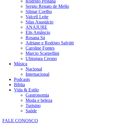
Rodrigo Pestana
Sergio Renato de Mello
Silmar Coelho
Valcelí Leite
Silas Anastácio
ANAJURE
Elis Amâncio
Rosana Sá
Adriane e Rodrigo Salvitti
Caroline Fontes
Marcio Scarpellini
Ubirajara Crespo
Música
Nacional
Internacional
Podcasts
Bíblia
Vida & Estilo
Gastronomia
Moda e beleza
Turismo
Saúde
FALE CONOSCO