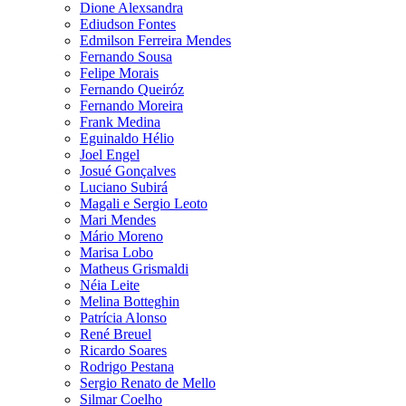
Dione Alexsandra
Ediudson Fontes
Edmilson Ferreira Mendes
Fernando Sousa
Felipe Morais
Fernando Queiróz
Fernando Moreira
Frank Medina
Eguinaldo Hélio
Joel Engel
Josué Gonçalves
Luciano Subirá
Magali e Sergio Leoto
Mari Mendes
Mário Moreno
Marisa Lobo
Matheus Grismaldi
Néia Leite
Melina Botteghin
Patrícia Alonso
René Breuel
Ricardo Soares
Rodrigo Pestana
Sergio Renato de Mello
Silmar Coelho