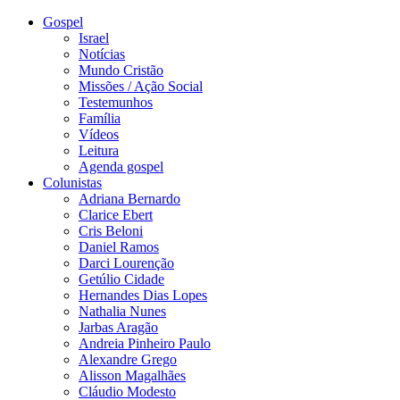
Gospel
Israel
Notícias
Mundo Cristão
Missões / Ação Social
Testemunhos
Família
Vídeos
Leitura
Agenda gospel
Colunistas
Adriana Bernardo
Clarice Ebert
Cris Beloni
Daniel Ramos
Darci Lourenção
Getúlio Cidade
Hernandes Dias Lopes
Nathalia Nunes
Jarbas Aragão
Andreia Pinheiro Paulo
Alexandre Grego
Alisson Magalhães
Cláudio Modesto