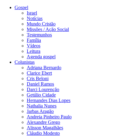
Gospel
Israel
Notícias
Mundo Cristão
Missões / Ação Social
Testemunhos
Família
Vídeos
Leitura
Agenda gospel
Colunistas
Adriana Bernardo
Clarice Ebert
Cris Beloni
Daniel Ramos
Darci Lourenção
Getúlio Cidade
Hernandes Dias Lopes
Nathalia Nunes
Jarbas Aragão
Andreia Pinheiro Paulo
Alexandre Grego
Alisson Magalhães
Cláudio Modesto