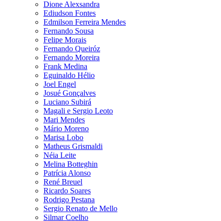
Dione Alexsandra
Ediudson Fontes
Edmilson Ferreira Mendes
Fernando Sousa
Felipe Morais
Fernando Queiróz
Fernando Moreira
Frank Medina
Eguinaldo Hélio
Joel Engel
Josué Gonçalves
Luciano Subirá
Magali e Sergio Leoto
Mari Mendes
Mário Moreno
Marisa Lobo
Matheus Grismaldi
Néia Leite
Melina Botteghin
Patrícia Alonso
René Breuel
Ricardo Soares
Rodrigo Pestana
Sergio Renato de Mello
Silmar Coelho