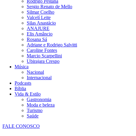
Rodrigo Pestana
Sergio Renato de Mello
Silmar Coelho
Valcelí Leite
Silas Anastácio
ANAJURE
Elis Amâncio
Rosana Sá
Adriane e Rodrigo Salvitti
Caroline Fontes
Marcio Scarpellini
Ubirajara Crespo
Música
Nacional
Internacional
Podcasts
Bíblia
Vida & Estilo
Gastronomia
Moda e beleza
Turismo
Saúde
FALE CONOSCO