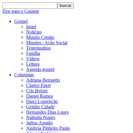
buscar
Doe para o Guiame
Gospel
Israel
Notícias
Mundo Cristão
Missões / Ação Social
Testemunhos
Família
Vídeos
Leitura
Agenda gospel
Colunistas
Adriana Bernardo
Clarice Ebert
Cris Beloni
Daniel Ramos
Darci Lourenção
Getúlio Cidade
Hernandes Dias Lopes
Nathalia Nunes
Jarbas Aragão
Andreia Pinheiro Paulo