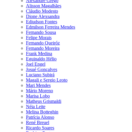
Alexandre Grego
Alisson Magalhães
Cláudio Modesto
Dione Alexsandra
Ediudson Fontes
Edmilson Ferreira Mendes
Fernando Sousa
Felipe Morais
Fernando Queiróz
Fernando Moreira
Frank Medina
Eguinaldo Hélio
Joel Engel
Josué Gonçalves
Luciano Subirá
Magali e Sergio Leoto
Mari Mendes
Mário Moreno
Marisa Lobo
Matheus Grismaldi
Néia Leite
Melina Botteghin
Patrícia Alonso
René Breuel
Ricardo Soares