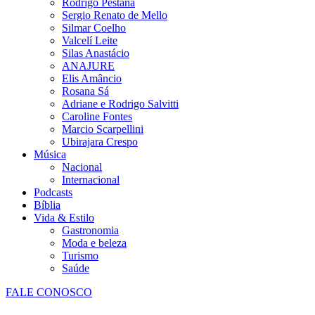
Rodrigo Pestana
Sergio Renato de Mello
Silmar Coelho
Valcelí Leite
Silas Anastácio
ANAJURE
Elis Amâncio
Rosana Sá
Adriane e Rodrigo Salvitti
Caroline Fontes
Marcio Scarpellini
Ubirajara Crespo
Música
Nacional
Internacional
Podcasts
Bíblia
Vida & Estilo
Gastronomia
Moda e beleza
Turismo
Saúde
FALE CONOSCO