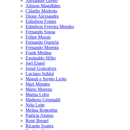
Alexandre Grego
Alisson Magalhães
Cláudio Modesto
Dione Alexsandra
Ediudson Fontes
Edmilson Ferreira Mendes
Fernando Sousa
Felipe Morais
Fernando Queiróz
Fernando Moreira
Frank Medina
Eguinaldo Hélio
Joel Engel
Josué Gonçalves
Luciano Subirá
Magali e Sergio Leoto
Mari Mendes
Mário Moreno
Marisa Lobo
Matheus Grismaldi
Néia Leite
Melina Botteghin
Patrícia Alonso
René Breuel
Ricardo Soares