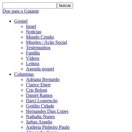
buscar
Doe para o Guiame
Gospel
Israel
Notícias
Mundo Cristão
Missões / Ação Social
Testemunhos
Família
Vídeos
Leitura
Agenda gospel
Colunistas
Adriana Bernardo
Clarice Ebert
Cris Beloni
Daniel Ramos
Darci Lourenção
Getúlio Cidade
Hernandes Dias Lopes
Nathalia Nunes
Jarbas Aragão
Andreia Pinheiro Paulo