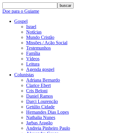
buscar
Doe para o Guiame
Gospel
Israel
Notícias
Mundo Cristão
Missões / Ação Social
Testemunhos
Família
Vídeos
Leitura
Agenda gospel
Colunistas
Adriana Bernardo
Clarice Ebert
Cris Beloni
Daniel Ramos
Darci Lourenção
Getúlio Cidade
Hernandes Dias Lopes
Nathalia Nunes
Jarbas Aragão
Andreia Pinheiro Paulo