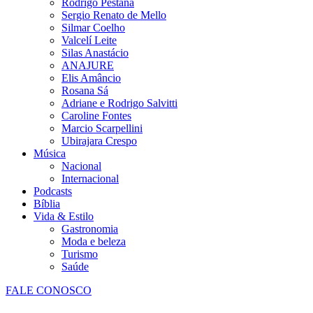
Rodrigo Pestana
Sergio Renato de Mello
Silmar Coelho
Valcelí Leite
Silas Anastácio
ANAJURE
Elis Amâncio
Rosana Sá
Adriane e Rodrigo Salvitti
Caroline Fontes
Marcio Scarpellini
Ubirajara Crespo
Música
Nacional
Internacional
Podcasts
Bíblia
Vida & Estilo
Gastronomia
Moda e beleza
Turismo
Saúde
FALE CONOSCO