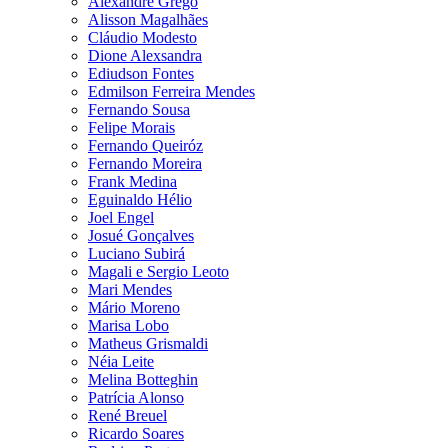
Alexandre Grego
Alisson Magalhães
Cláudio Modesto
Dione Alexsandra
Ediudson Fontes
Edmilson Ferreira Mendes
Fernando Sousa
Felipe Morais
Fernando Queiróz
Fernando Moreira
Frank Medina
Eguinaldo Hélio
Joel Engel
Josué Gonçalves
Luciano Subirá
Magali e Sergio Leoto
Mari Mendes
Mário Moreno
Marisa Lobo
Matheus Grismaldi
Néia Leite
Melina Botteghin
Patrícia Alonso
René Breuel
Ricardo Soares