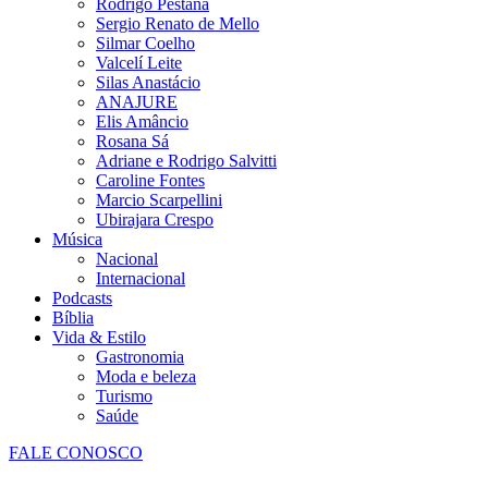
Rodrigo Pestana
Sergio Renato de Mello
Silmar Coelho
Valcelí Leite
Silas Anastácio
ANAJURE
Elis Amâncio
Rosana Sá
Adriane e Rodrigo Salvitti
Caroline Fontes
Marcio Scarpellini
Ubirajara Crespo
Música
Nacional
Internacional
Podcasts
Bíblia
Vida & Estilo
Gastronomia
Moda e beleza
Turismo
Saúde
FALE CONOSCO