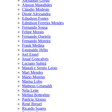
Alexandre Grego
Alisson Magalhães
Cláudio Modesto
Dione Alexsandra
Ediudson Fontes
Edmilson Ferreira Mendes
Fernando Sousa
Felipe Morais
Fernando Queiróz
Fernando Moreira
Frank Medina
Eguinaldo Hélio
Joel Engel
Josué Gonçalves
Luciano Subirá
Magali e Sergio Leoto
Mari Mendes
Mário Moreno
Marisa Lobo
Matheus Grismaldi
Néia Leite
Melina Botteghin
Patrícia Alonso
René Breuel
Ricardo Soares