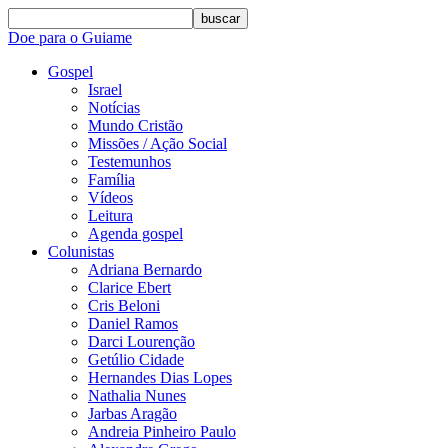
buscar
Doe para o Guiame
Gospel
Israel
Notícias
Mundo Cristão
Missões / Ação Social
Testemunhos
Família
Vídeos
Leitura
Agenda gospel
Colunistas
Adriana Bernardo
Clarice Ebert
Cris Beloni
Daniel Ramos
Darci Lourenção
Getúlio Cidade
Hernandes Dias Lopes
Nathalia Nunes
Jarbas Aragão
Andreia Pinheiro Paulo