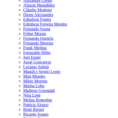
Alexandre Grego
Alisson Magalhães
Cláudio Modesto
Dione Alexsandra
Ediudson Fontes
Edmilson Ferreira Mendes
Fernando Sousa
Felipe Morais
Fernando Queiróz
Fernando Moreira
Frank Medina
Eguinaldo Hélio
Joel Engel
Josué Gonçalves
Luciano Subirá
Magali e Sergio Leoto
Mari Mendes
Mário Moreno
Marisa Lobo
Matheus Grismaldi
Néia Leite
Melina Botteghin
Patrícia Alonso
René Breuel
Ricardo Soares