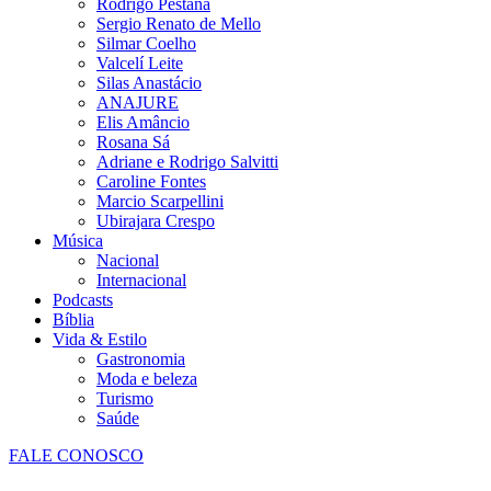
Rodrigo Pestana
Sergio Renato de Mello
Silmar Coelho
Valcelí Leite
Silas Anastácio
ANAJURE
Elis Amâncio
Rosana Sá
Adriane e Rodrigo Salvitti
Caroline Fontes
Marcio Scarpellini
Ubirajara Crespo
Música
Nacional
Internacional
Podcasts
Bíblia
Vida & Estilo
Gastronomia
Moda e beleza
Turismo
Saúde
FALE CONOSCO