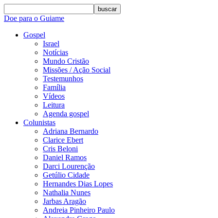
buscar
Doe para o Guiame
Gospel
Israel
Notícias
Mundo Cristão
Missões / Ação Social
Testemunhos
Família
Vídeos
Leitura
Agenda gospel
Colunistas
Adriana Bernardo
Clarice Ebert
Cris Beloni
Daniel Ramos
Darci Lourenção
Getúlio Cidade
Hernandes Dias Lopes
Nathalia Nunes
Jarbas Aragão
Andreia Pinheiro Paulo