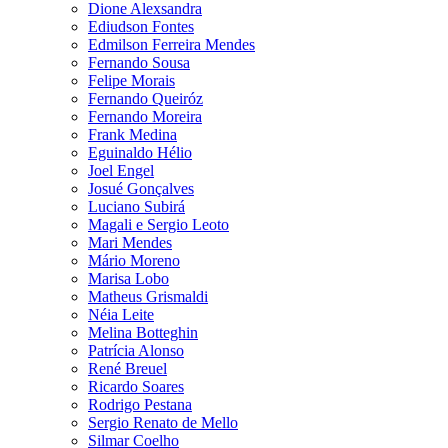
Dione Alexsandra
Ediudson Fontes
Edmilson Ferreira Mendes
Fernando Sousa
Felipe Morais
Fernando Queiróz
Fernando Moreira
Frank Medina
Eguinaldo Hélio
Joel Engel
Josué Gonçalves
Luciano Subirá
Magali e Sergio Leoto
Mari Mendes
Mário Moreno
Marisa Lobo
Matheus Grismaldi
Néia Leite
Melina Botteghin
Patrícia Alonso
René Breuel
Ricardo Soares
Rodrigo Pestana
Sergio Renato de Mello
Silmar Coelho