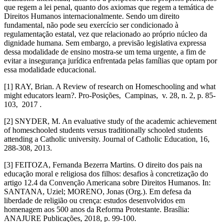
que regem a lei penal, quanto dos axiomas que regem a temática de
Direitos Humanos internacionalmente. Sendo um direito
fundamental, não pode seu exercício ser condicionado à
regulamentação estatal, vez que relacionado ao próprio núcleo da
dignidade humana. Sem embargo, a previsão legislativa expressa
dessa modalidade de ensino mostra-se um tema urgente, a fim de
evitar a insegurança jurídica enfrentada pelas famílias que optam por
essa modalidade educacional.
[1] RAY, Brian. A Review of research on Homeschooling and what
might educators learn?. Pro-Posições, Campinas, v. 28, n. 2, p. 85-
103, 2017 .
[2] SNYDER, M. An evaluative study of the academic achievement
of homeschooled students versus traditionally schooled students
attending a Catholic university. Journal of Catholic Education, 16,
288-308, 2013.
[3] FEITOZA, Fernanda Bezerra Martins. O direito dos pais na
educação moral e religiosa dos filhos: desafios à concretização do
artigo 12.4 da Convenção Americana sobre Direitos Humanos. In:
SANTANA, Uziel; MORENO, Jonas (Org.). Em defesa da
liberdade de religião ou crença: estudos desenvolvidos em
homenagem aos 500 anos da Reforma Protestante. Brasília:
ANAJURE Publicações, 2018, p. 99-100.