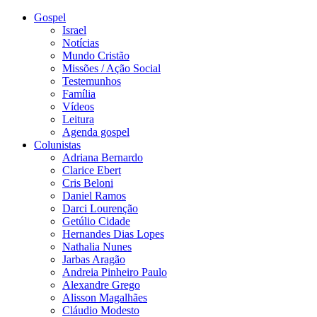
Gospel
Israel
Notícias
Mundo Cristão
Missões / Ação Social
Testemunhos
Família
Vídeos
Leitura
Agenda gospel
Colunistas
Adriana Bernardo
Clarice Ebert
Cris Beloni
Daniel Ramos
Darci Lourenção
Getúlio Cidade
Hernandes Dias Lopes
Nathalia Nunes
Jarbas Aragão
Andreia Pinheiro Paulo
Alexandre Grego
Alisson Magalhães
Cláudio Modesto