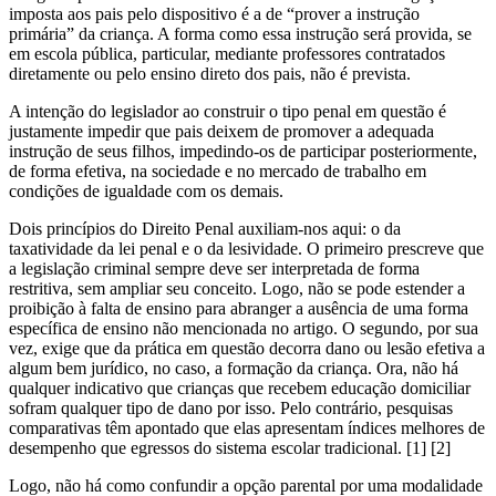
imposta aos pais pelo dispositivo é a de “prover a instrução
primária” da criança. A forma como essa instrução será provida, se
em escola pública, particular, mediante professores contratados
diretamente ou pelo ensino direto dos pais, não é prevista.
A intenção do legislador ao construir o tipo penal em questão é
justamente impedir que pais deixem de promover a adequada
instrução de seus filhos, impedindo-os de participar posteriormente,
de forma efetiva, na sociedade e no mercado de trabalho em
condições de igualdade com os demais.
Dois princípios do Direito Penal auxiliam-nos aqui: o da
taxatividade da lei penal e o da lesividade. O primeiro prescreve que
a legislação criminal sempre deve ser interpretada de forma
restritiva, sem ampliar seu conceito. Logo, não se pode estender a
proibição à falta de ensino para abranger a ausência de uma forma
específica de ensino não mencionada no artigo. O segundo, por sua
vez, exige que da prática em questão decorra dano ou lesão efetiva a
algum bem jurídico, no caso, a formação da criança. Ora, não há
qualquer indicativo que crianças que recebem educação domiciliar
sofram qualquer tipo de dano por isso. Pelo contrário, pesquisas
comparativas têm apontado que elas apresentam índices melhores de
desempenho que egressos do sistema escolar tradicional. [1] [2]
Logo, não há como confundir a opção parental por uma modalidade