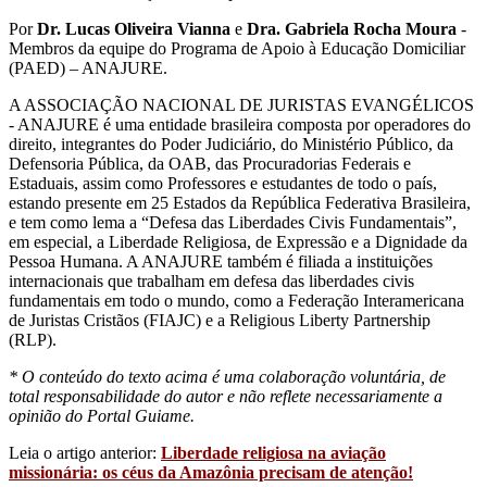
Por
Dr. Lucas Oliveira Vianna
e
Dra. Gabriela Rocha Moura
-
Membros da equipe do Programa de Apoio à Educação Domiciliar
(PAED) – ANAJURE.
A ASSOCIAÇÃO NACIONAL DE JURISTAS EVANGÉLICOS
- ANAJURE é uma entidade brasileira composta por operadores do
direito, integrantes do Poder Judiciário, do Ministério Público, da
Defensoria Pública, da OAB, das Procuradorias Federais e
Estaduais, assim como Professores e estudantes de todo o país,
estando presente em 25 Estados da República Federativa Brasileira,
e tem como lema a “Defesa das Liberdades Civis Fundamentais”,
em especial, a Liberdade Religiosa, de Expressão e a Dignidade da
Pessoa Humana. A ANAJURE também é filiada a instituições
internacionais que trabalham em defesa das liberdades civis
fundamentais em todo o mundo, como a Federação Interamericana
de Juristas Cristãos (FIAJC) e a Religious Liberty Partnership
(RLP).
* O conteúdo do texto acima é uma colaboração voluntária, de
total responsabilidade do autor e não reflete necessariamente a
opinião do Portal Guiame.
Leia o artigo anterior:
Liberdade religiosa na aviação
missionária: os céus da Amazônia precisam de atenção!