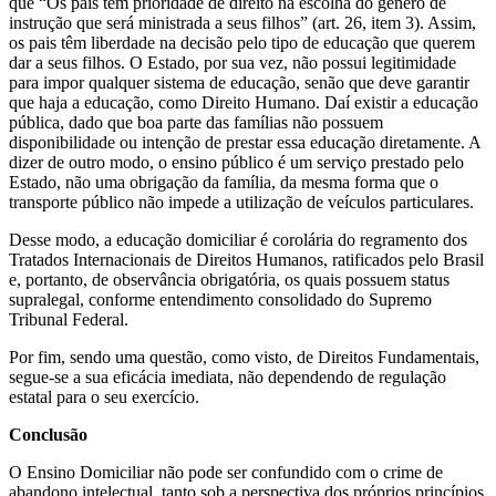
que “Os pais têm prioridade de direito na escolha do gênero de
instrução que será ministrada a seus filhos” (art. 26, item 3). Assim,
os pais têm liberdade na decisão pelo tipo de educação que querem
dar a seus filhos. O Estado, por sua vez, não possui legitimidade
para impor qualquer sistema de educação, senão que deve garantir
que haja a educação, como Direito Humano. Daí existir a educação
pública, dado que boa parte das famílias não possuem
disponibilidade ou intenção de prestar essa educação diretamente. A
dizer de outro modo, o ensino público é um serviço prestado pelo
Estado, não uma obrigação da família, da mesma forma que o
transporte público não impede a utilização de veículos particulares.
Desse modo, a educação domiciliar é corolária do regramento dos
Tratados Internacionais de Direitos Humanos, ratificados pelo Brasil
e, portanto, de observância obrigatória, os quais possuem status
supralegal, conforme entendimento consolidado do Supremo
Tribunal Federal.
Por fim, sendo uma questão, como visto, de Direitos Fundamentais,
segue-se a sua eficácia imediata, não dependendo de regulação
estatal para o seu exercício.
Conclusão
O Ensino Domiciliar não pode ser confundido com o crime de
abandono intelectual, tanto sob a perspectiva dos próprios princípios