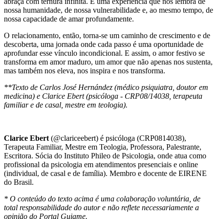
abraça com ternura infinita. É uma experiência que nos lembra de
nossa humanidade, de nossa vulnerabilidade e, ao mesmo tempo, de
nossa capacidade de amar profundamente.
O relacionamento, então, torna-se um caminho de crescimento e de
descoberta, uma jornada onde cada passo é uma oportunidade de
aprofundar esse vínculo incondicional. E assim, o amor festivo se
transforma em amor maduro, um amor que não apenas nos sustenta,
mas também nos eleva, nos inspira e nos transforma.
**Texto de Carlos José Hernández (médico psiquiatra, doutor em
medicina) e Clarice Ebert (psicóloga - CRP08/14038, terapeuta
familiar e de casal, mestre em teologia).
Clarice Ebert
(@clariceebert) é psicóloga (CRP0814038),
Terapeuta Familiar, Mestre em Teologia, Professora, Palestrante,
Escritora. Sócia do Instituto Phileo de Psicologia, onde atua como
profissional da psicologia em atendimentos presenciais e online
(individual, de casal e de família). Membro e docente de EIRENE
do Brasil.
* O conteúdo do texto acima é uma colaboração voluntária, de
total responsabilidade do autor e não reflete necessariamente a
opinião do Portal Guiame.