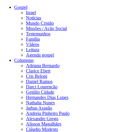
Gospel
Israel
Notícias
Mundo Cristão
Missões / Ação Social
Testemunhos
Família
Vídeos
Leitura
Agenda gospel
Colunistas
Adriana Bernardo
Clarice Ebert
Cris Beloni
Daniel Ramos
Darci Lourenção
Getúlio Cidade
Hernandes Dias Lopes
Nathalia Nunes
Jarbas Aragão
Andreia Pinheiro Paulo
Alexandre Grego
Alisson Magalhães
Cláudio Modesto