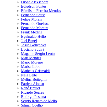
Dione Alexsandra
Ediudson Fontes
Edmilson Ferreira Mendes
Fernando Sousa
Felipe Morais
Fernando Queiróz
Fernando Moreira
Frank Medina
Eguinaldo Hélio
Joel Engel
Josué Gonçalves
Luciano Subirá
Magali e Sergio Leoto
Mari Mendes
Mário Moreno
Marisa Lobo
Matheus Grismaldi
Néia Leite
Melina Botteghin
Patrícia Alonso
René Breuel
Ricardo Soares
Rodrigo Pestana
Sergio Renato de Mello
Silmar Coelho