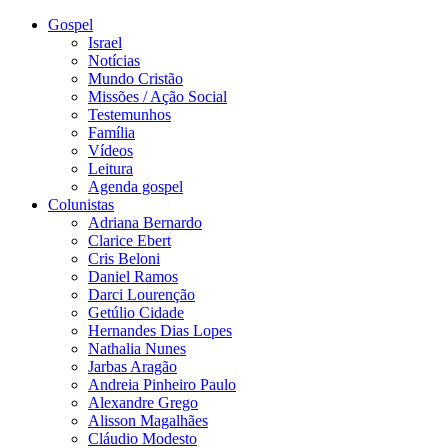
Gospel
Israel
Notícias
Mundo Cristão
Missões / Ação Social
Testemunhos
Família
Vídeos
Leitura
Agenda gospel
Colunistas
Adriana Bernardo
Clarice Ebert
Cris Beloni
Daniel Ramos
Darci Lourenção
Getúlio Cidade
Hernandes Dias Lopes
Nathalia Nunes
Jarbas Aragão
Andreia Pinheiro Paulo
Alexandre Grego
Alisson Magalhães
Cláudio Modesto