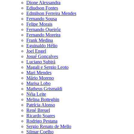
Dione Alexsandra
Ediudson Fontes
Edmilson Ferreira Mendes
Fernando Sousa
Felipe Morais
Fernando Queiróz
Fernando Moreira
Frank Medina
Eguinaldo Hélio
Joel Engel
Josué Gonçalves
Luciano Subirá
Magali e Sergio Leoto
Mari Mendes
Mário Moreno
Marisa Lobo
Matheus Grismaldi
Néia Leite
Melina Botteghin
Patrícia Alonso
René Breuel
Ricardo Soares
Rodrigo Pestana
Sergio Renato de Mello
Silmar Coelho