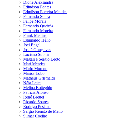
Dione Alexsandra
Ediudson Fontes
Edmilson Ferreira Mendes
Fernando Sousa
Felipe Morais
Fernando Queiróz
Fernando Moreira
Frank Medina
Eguinaldo Hélio
Joel Engel
Josué Gonçalves
Luciano Subirá
Magali e Sergio Leoto
Mari Mendes
Mário Moreno
Marisa Lobo
Matheus Grismaldi
Néia Leite
Melina Botteghin
Patrícia Alonso
René Breuel
Ricardo Soares
Rodrigo Pestana
Sergio Renato de Mello
Silmar Coelho