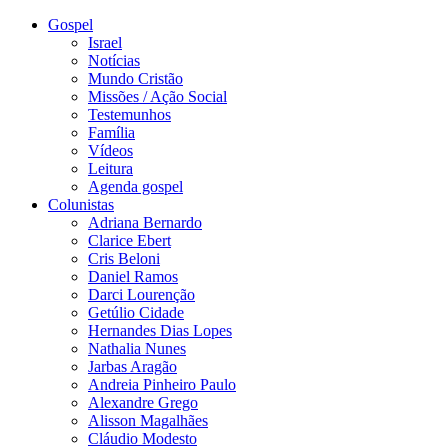
Gospel
Israel
Notícias
Mundo Cristão
Missões / Ação Social
Testemunhos
Família
Vídeos
Leitura
Agenda gospel
Colunistas
Adriana Bernardo
Clarice Ebert
Cris Beloni
Daniel Ramos
Darci Lourenção
Getúlio Cidade
Hernandes Dias Lopes
Nathalia Nunes
Jarbas Aragão
Andreia Pinheiro Paulo
Alexandre Grego
Alisson Magalhães
Cláudio Modesto