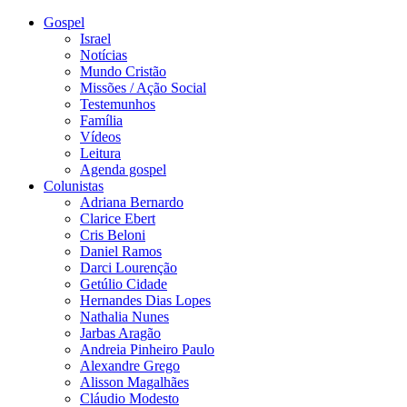
Gospel
Israel
Notícias
Mundo Cristão
Missões / Ação Social
Testemunhos
Família
Vídeos
Leitura
Agenda gospel
Colunistas
Adriana Bernardo
Clarice Ebert
Cris Beloni
Daniel Ramos
Darci Lourenção
Getúlio Cidade
Hernandes Dias Lopes
Nathalia Nunes
Jarbas Aragão
Andreia Pinheiro Paulo
Alexandre Grego
Alisson Magalhães
Cláudio Modesto