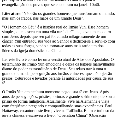
evangelização dos povos que se encontram na janela 10:40.
Literatura
"Não são os grandes homens que transformam o mundo,
mas sim os fracos, nas mãos de um grande Deus".
"O Homem do Céu" é a história real do Irmão Yun. Esse homem
simples, que nasceu em uma vila rural da China, teve um encontro
com Jesus depois que seu pai foi curado milagrosamente de um
câncer. Yun entregou sua vida ao Senhor e dedicou-se a servi-lo com
todas as suas forças, vindo a tornar-se anos mais tarde um dos
líderes da igreja doméstica da China.
Ler este livro é como ler uma versão atual de Atos dos Apóstolos. O
testemunho do Irmão Yun emociona e deixa os leitores maravilhados
diante do poder extraordinário de Deus. Seu relato traz à tona o
grande drama da perseguição aos irmãos chineses, que até hoje são
presos, torturados e levados perante às autoridades por causa de sua
fé.
O Irmão Yun em nenhum momento negou sua fé em Jesus. Após
anos de perseguições, prisões, torturas e grande sofrimento, deixou a
prisão de forma milagrosa. Atualmente, vive na Alemanha e viaja
com freqüência pregando e compartilhando suas experiências. Paul
Hattaway, co-autor deste livro, vive na Tailândia. É um estudioso da
igreja chinesa e escreveu o livro: "Operation China" (Operação