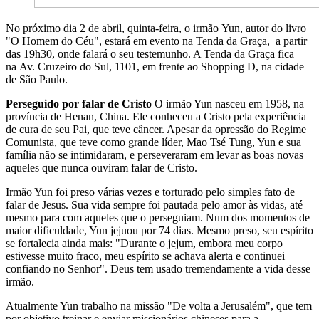
No próximo dia 2 de abril, quinta-feira, o irmão Yun, autor do livro
"O Homem do Céu", estará em evento na Tenda da Graça, a partir
das 19h30, onde falará o seu testemunho. A Tenda da Graça fica
na Av. Cruzeiro do Sul, 1101, em frente ao Shopping D, na cidade
de São Paulo.
Perseguido por falar de Cristo
O irmão Yun nasceu em 1958, na
província de Henan, China. Ele conheceu a Cristo pela experiência
de cura de seu Pai, que teve câncer. Apesar da opressão do Regime
Comunista, que teve como grande líder, Mao Tsé Tung, Yun e sua
família não se intimidaram, e perseveraram em levar as boas novas
aqueles que nunca ouviram falar de Cristo.
Irmão Yun foi preso várias vezes e torturado pelo simples fato de
falar de Jesus. Sua vida sempre foi pautada pelo amor às vidas, até
mesmo para com aqueles que o perseguiam. Num dos momentos de
maior dificuldade, Yun jejuou por 74 dias. Mesmo preso, seu espírito
se fortalecia ainda mais: "Durante o jejum, embora meu corpo
estivesse muito fraco, meu espírito se achava alerta e continuei
confiando no Senhor". Deus tem usado tremendamente a vida desse
irmão.
Atualmente Yun trabalho na missão "De volta a Jerusalém", que tem
por objetivo treinar e enviar missionários chineses para a