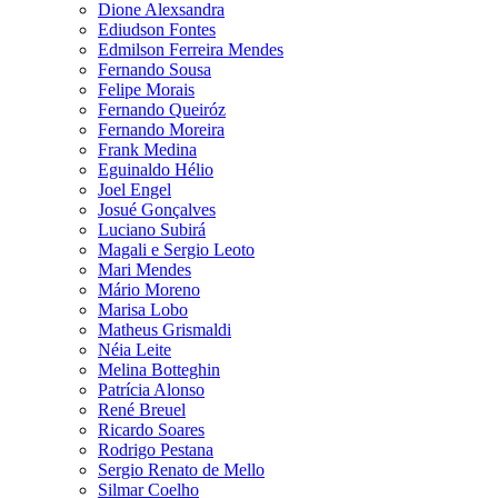
Dione Alexsandra
Ediudson Fontes
Edmilson Ferreira Mendes
Fernando Sousa
Felipe Morais
Fernando Queiróz
Fernando Moreira
Frank Medina
Eguinaldo Hélio
Joel Engel
Josué Gonçalves
Luciano Subirá
Magali e Sergio Leoto
Mari Mendes
Mário Moreno
Marisa Lobo
Matheus Grismaldi
Néia Leite
Melina Botteghin
Patrícia Alonso
René Breuel
Ricardo Soares
Rodrigo Pestana
Sergio Renato de Mello
Silmar Coelho