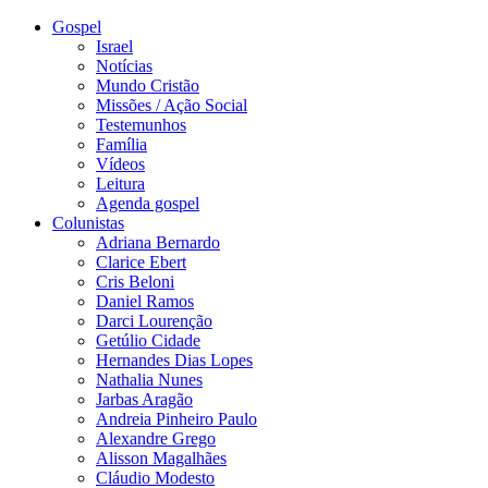
Gospel
Israel
Notícias
Mundo Cristão
Missões / Ação Social
Testemunhos
Família
Vídeos
Leitura
Agenda gospel
Colunistas
Adriana Bernardo
Clarice Ebert
Cris Beloni
Daniel Ramos
Darci Lourenção
Getúlio Cidade
Hernandes Dias Lopes
Nathalia Nunes
Jarbas Aragão
Andreia Pinheiro Paulo
Alexandre Grego
Alisson Magalhães
Cláudio Modesto