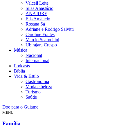
Valcelí Leite
Silas Anastácio
ANAJURE
Elis Amâncio
Rosana Sá
Adriane e Rodrigo Salvitti
Caroline Fontes
Marcio Scarpellini
Ubirajara Crespo
Música
Nacional
Internacional
Podcasts
Bíblia
Vida & Estilo
Gastronomia
Moda e beleza
Turismo
Saúde
Doe para o Guiame
MENU
Família