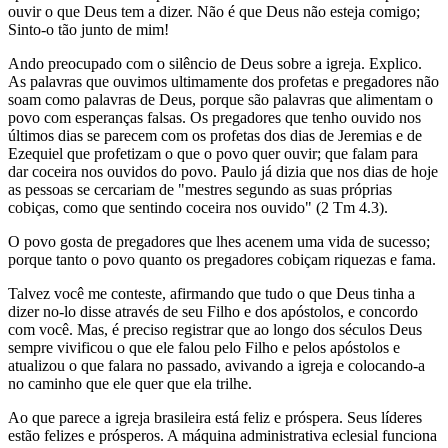
ouvir o que Deus tem a dizer. Não é que Deus não esteja comigo;
Sinto-o tão junto de mim!
Ando preocupado com o silêncio de Deus sobre a igreja. Explico.
As palavras que ouvimos ultimamente dos profetas e pregadores não
soam como palavras de Deus, porque são palavras que alimentam o
povo com esperanças falsas. Os pregadores que tenho ouvido nos
últimos dias se parecem com os profetas dos dias de Jeremias e de
Ezequiel que profetizam o que o povo quer ouvir; que falam para
dar coceira nos ouvidos do povo. Paulo já dizia que nos dias de hoje
as pessoas se cercariam de "mestres segundo as suas próprias
cobiças, como que sentindo coceira nos ouvido" (2 Tm 4.3).
O povo gosta de pregadores que lhes acenem uma vida de sucesso;
porque tanto o povo quanto os pregadores cobiçam riquezas e fama.
Talvez você me conteste, afirmando que tudo o que Deus tinha a
dizer no-lo disse através de seu Filho e dos apóstolos, e concordo
com você. Mas, é preciso registrar que ao longo dos séculos Deus
sempre vivificou o que ele falou pelo Filho e pelos apóstolos e
atualizou o que falara no passado, avivando a igreja e colocando-a
no caminho que ele quer que ela trilhe.
Ao que parece a igreja brasileira está feliz e próspera. Seus líderes
estão felizes e prósperos. A máquina administrativa eclesial funciona