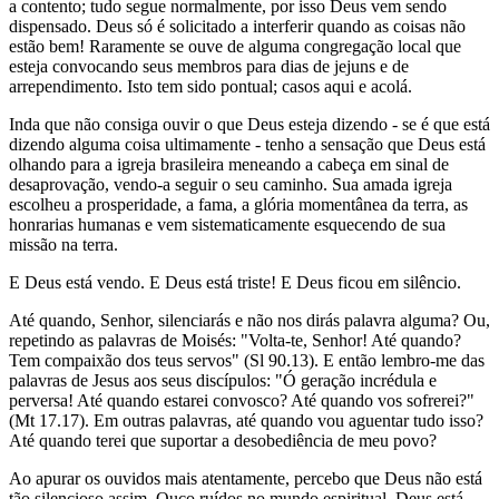
a contento; tudo segue normalmente, por isso Deus vem sendo
dispensado. Deus só é solicitado a interferir quando as coisas não
estão bem! Raramente se ouve de alguma congregação local que
esteja convocando seus membros para dias de jejuns e de
arrependimento. Isto tem sido pontual; casos aqui e acolá.
Inda que não consiga ouvir o que Deus esteja dizendo - se é que está
dizendo alguma coisa ultimamente - tenho a sensação que Deus está
olhando para a igreja brasileira meneando a cabeça em sinal de
desaprovação, vendo-a seguir o seu caminho. Sua amada igreja
escolheu a prosperidade, a fama, a glória momentânea da terra, as
honrarias humanas e vem sistematicamente esquecendo de sua
missão na terra.
E Deus está vendo. E Deus está triste! E Deus ficou em silêncio.
Até quando, Senhor, silenciarás e não nos dirás palavra alguma? Ou,
repetindo as palavras de Moisés: "Volta-te, Senhor! Até quando?
Tem compaixão dos teus servos" (Sl 90.13). E então lembro-me das
palavras de Jesus aos seus discípulos: "Ó geração incrédula e
perversa! Até quando estarei convosco? Até quando vos sofrerei?"
(Mt 17.17). Em outras palavras, até quando vou aguentar tudo isso?
Até quando terei que suportar a desobediência de meu povo?
Ao apurar os ouvidos mais atentamente, percebo que Deus não está
tão silencioso assim. Ouço ruídos no mundo espiritual. Deus está