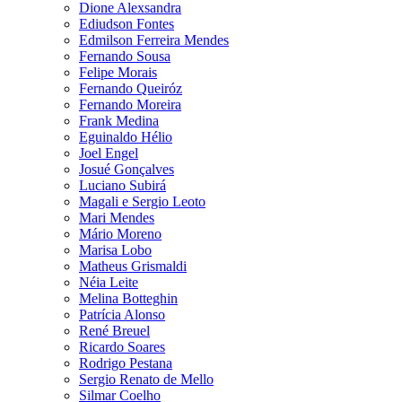
Dione Alexsandra
Ediudson Fontes
Edmilson Ferreira Mendes
Fernando Sousa
Felipe Morais
Fernando Queiróz
Fernando Moreira
Frank Medina
Eguinaldo Hélio
Joel Engel
Josué Gonçalves
Luciano Subirá
Magali e Sergio Leoto
Mari Mendes
Mário Moreno
Marisa Lobo
Matheus Grismaldi
Néia Leite
Melina Botteghin
Patrícia Alonso
René Breuel
Ricardo Soares
Rodrigo Pestana
Sergio Renato de Mello
Silmar Coelho