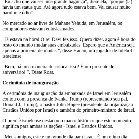
"Eu acho que vai ser uma grande bagunça", disse ela, "porque (lá)
havia um status quo. Até agora tudo estava bem. Vai causar muito
barulho e ódio".
No mercado ao ar livre de Mahane Yehuda, em Jerusalém, os
compradores estavam entusiasmados.
"Já estava na hora! O rei Davi fez isso. Quero dizer, agora é hora do
resto do mundo mudar suas embaixadas. Espero que a América seja
apenas a primeira de muitas ”, disse Hanan, um jogador de futebol
israelense.
"Bem, há uma maneira de colocar isso! É um presente de
aniversário! ”, Disse Ross.
Cerimônia de inauguração
A cerimônia de inauguração da embaixada de Israel em Jerusalém
contou com a presença de Ivanka Trump (representando seu pai,
Donald J. Trump), o pastor John Hagee (presidente da organização
Cristãos Unidos por Israel) e também do primeiro-ministro de Israel.
O premiê israelense destacou o marco histórico que este momento
significa para ambas as nações - Israel e Estados Unidos.
"Meus amigos, este é um grande dia para Israel. É um ótimo dia