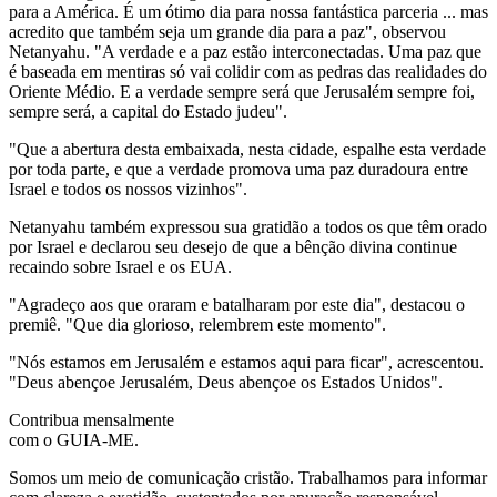
para a América. É um ótimo dia para nossa fantástica parceria ... mas
acredito que também seja um grande dia para a paz", observou
Netanyahu. "A verdade e a paz estão interconectadas. Uma paz que
é baseada em mentiras só vai colidir com as pedras das realidades do
Oriente Médio. E a verdade sempre será que Jerusalém sempre foi,
sempre será, a capital do Estado judeu".
"Que a abertura desta embaixada, nesta cidade, espalhe esta verdade
por toda parte, e que a verdade promova uma paz duradoura entre
Israel e todos os nossos vizinhos".
Netanyahu também expressou sua gratidão a todos os que têm orado
por Israel e declarou seu desejo de que a bênção divina continue
recaindo sobre Israel e os EUA.
"Agradeço aos que oraram e batalharam por este dia", destacou o
premiê. "Que dia glorioso, relembrem este momento".
"Nós estamos em Jerusalém e estamos aqui para ficar", acrescentou.
"Deus abençoe Jerusalém, Deus abençoe os Estados Unidos".
Contribua mensalmente
com o GUIA-ME.
Somos um meio de comunicação cristão. Trabalhamos para informar