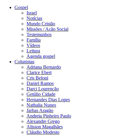
Gospel
Israel
Notícias
Mundo Cristão
Missões / Ação Social
Testemunhos
Família
Vídeos
Leitura
Agenda gospel
Colunistas
Adriana Bernardo
Clarice Ebert
Cris Beloni
Daniel Ramos
Darci Lourenção
Getúlio Cidade
Hernandes Dias Lopes
Nathalia Nunes
Jarbas Aragão
Andreia Pinheiro Paulo
Alexandre Grego
Alisson Magalhães
Cláudio Modesto