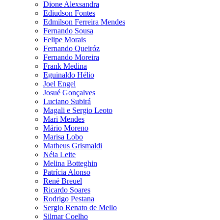
Dione Alexsandra
Ediudson Fontes
Edmilson Ferreira Mendes
Fernando Sousa
Felipe Morais
Fernando Queiróz
Fernando Moreira
Frank Medina
Eguinaldo Hélio
Joel Engel
Josué Gonçalves
Luciano Subirá
Magali e Sergio Leoto
Mari Mendes
Mário Moreno
Marisa Lobo
Matheus Grismaldi
Néia Leite
Melina Botteghin
Patrícia Alonso
René Breuel
Ricardo Soares
Rodrigo Pestana
Sergio Renato de Mello
Silmar Coelho