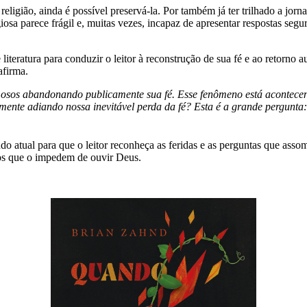
ligião, ainda é possível preservá-la. Por também já ter trilhado a jo
giosa parece frágil e, muitas vezes, incapaz de apresentar respostas seg
literatura para conduzir o leitor à reconstrução de sua fé e ao retorno 
afirma.
famosos abandonando publicamente sua fé. Esse fenômeno está acontece
ente adiando nossa inevitável perda da fé? Esta é a grande pergunta:
 atual para que o leitor reconheça as feridas e as perguntas que asso
dos que o impedem de ouvir Deus.