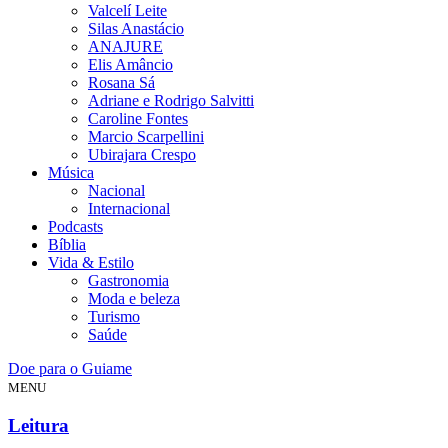
Valcelí Leite
Silas Anastácio
ANAJURE
Elis Amâncio
Rosana Sá
Adriane e Rodrigo Salvitti
Caroline Fontes
Marcio Scarpellini
Ubirajara Crespo
Música
Nacional
Internacional
Podcasts
Bíblia
Vida & Estilo
Gastronomia
Moda e beleza
Turismo
Saúde
Doe para o Guiame
MENU
Leitura