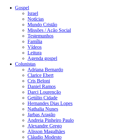
Gospel
Israel
Notícias
Mundo Cristão
Missões / Ação Social
Testemunhos
Família
Vídeos
Leitura
Agenda gospel
Colunistas
Adriana Bernardo
Clarice Ebert
Cris Beloni
Daniel Ramos
Darci Lourenção
Getúlio Cidade
Hernandes Dias Lopes
Nathalia Nunes
Jarbas Aragão
Andreia Pinheiro Paulo
Alexandre Grego
Alisson Magalhães
Cláudio Modesto