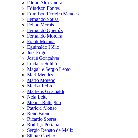
Dione Alexsandra
Ediudson Fontes
Edmilson Ferreira Mendes
Fernando Sousa
Felipe Morais
Fernando Queiróz
Fernando Moreira
Frank Medina
Eguinaldo Hélio
Joel Engel
Josué Gonçalves
Luciano Subirá
Magali e Sergio Leoto
Mari Mendes
Mário Moreno
Marisa Lobo
Matheus Grismaldi
Néia Leite
Melina Botteghin
Patrícia Alonso
René Breuel
Ricardo Soares
Rodrigo Pestana
Sergio Renato de Mello
Silmar Coelho