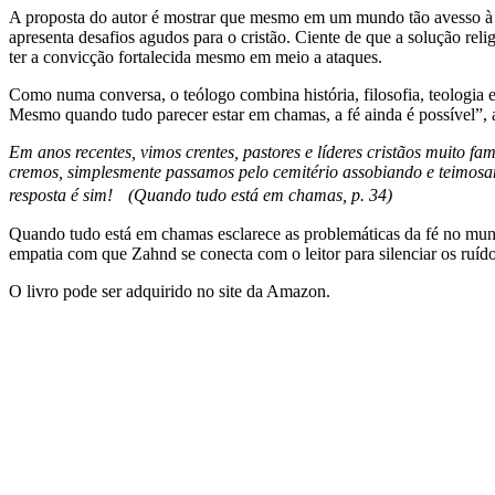
A proposta do autor é mostrar que mesmo em um mundo tão avesso à re
apresenta desafios agudos para o cristão. Ciente de que a solução reli
ter a convicção fortalecida mesmo em meio a ataques.
Como numa conversa, o teólogo combina história, filosofia, teologia e 
Mesmo quando tudo parecer estar em chamas, a fé ainda é possível”, 
Em anos recentes, vimos crentes, pastores e líderes cristãos muito 
cremos, simplesmente passamos pelo cemitério assobiando e teimosam
resposta é sim! (Quando tudo está em chamas, p. 34)
Quando tudo está em chamas esclarece as problemáticas da fé no mundo
empatia com que Zahnd se conecta com o leitor para silenciar os ruí
O livro pode ser adquirido no site da Amazon.