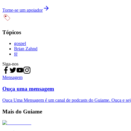
Torne-se um apoiador
Tópicos
gospel
Brian Zahnd
fé
Siga-nos
Mensagem
Ouça uma mensagem
Ouça Uma Mensagem é um canal de podcasts do Guiame. Ouça e sej
Mais do Guiame