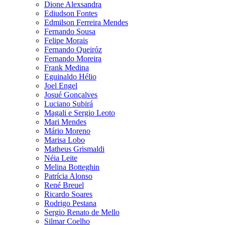
Dione Alexsandra
Ediudson Fontes
Edmilson Ferreira Mendes
Fernando Sousa
Felipe Morais
Fernando Queiróz
Fernando Moreira
Frank Medina
Eguinaldo Hélio
Joel Engel
Josué Gonçalves
Luciano Subirá
Magali e Sergio Leoto
Mari Mendes
Mário Moreno
Marisa Lobo
Matheus Grismaldi
Néia Leite
Melina Botteghin
Patrícia Alonso
René Breuel
Ricardo Soares
Rodrigo Pestana
Sergio Renato de Mello
Silmar Coelho