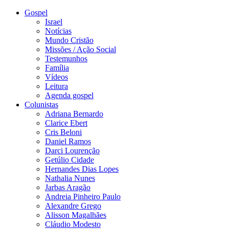
Gospel
Israel
Notícias
Mundo Cristão
Missões / Ação Social
Testemunhos
Família
Vídeos
Leitura
Agenda gospel
Colunistas
Adriana Bernardo
Clarice Ebert
Cris Beloni
Daniel Ramos
Darci Lourenção
Getúlio Cidade
Hernandes Dias Lopes
Nathalia Nunes
Jarbas Aragão
Andreia Pinheiro Paulo
Alexandre Grego
Alisson Magalhães
Cláudio Modesto