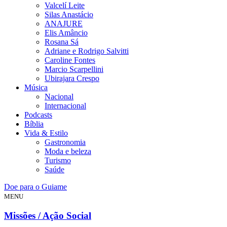
Valcelí Leite
Silas Anastácio
ANAJURE
Elis Amâncio
Rosana Sá
Adriane e Rodrigo Salvitti
Caroline Fontes
Marcio Scarpellini
Ubirajara Crespo
Música
Nacional
Internacional
Podcasts
Bíblia
Vida & Estilo
Gastronomia
Moda e beleza
Turismo
Saúde
Doe para o Guiame
MENU
Missões / Ação Social