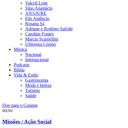
Valcelí Leite
Silas Anastácio
ANAJURE
Elis Amâncio
Rosana Sá
Adriane e Rodrigo Salvitti
Caroline Fontes
Marcio Scarpellini
Ubirajara Crespo
Música
Nacional
Internacional
Podcasts
Bíblia
Vida & Estilo
Gastronomia
Moda e beleza
Turismo
Saúde
Doe para o Guiame
MENU
Missões / Ação Social