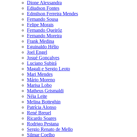
Dione Alexsandra
Ediudson Fontes
Edmilson Ferreira Mendes
Fernando Sousa
Felipe Morais
Fernando Queiróz
Fernando Moreira
Frank Medina
Eguinaldo Hélio
Joel Engel
Josué Gonçalves
Luciano Subirá
Magali e Sergio Leoto
Mari Mendes
Mário Moreno
Marisa Lobo
Matheus Grismaldi
Néia Leite
Melina Botteghin
Patrícia Alonso
René Breuel
Ricardo Soares
Rodrigo Pestana
Sergio Renato de Mello
Silmar Coelho