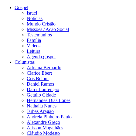
Gospel
Israel
Notícias
Mundo Cristão
Missões / Ação Social
Testemunhos
Família
Vídeos
Leitura
Agenda gospel
Colunistas
Adriana Bernardo
Clarice Ebert
Cris Beloni
Daniel Ramos
Darci Lourenção
Getúlio Cidade
Hernandes Dias Lopes
Nathalia Nunes
Jarbas Aragão
Andreia Pinheiro Paulo
Alexandre Grego
Alisson Magalhães
Cláudio Modesto