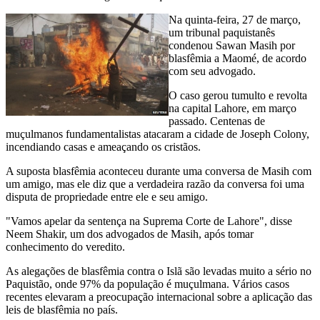
Na quinta-feira, 27 de março,
um tribunal paquistanês
condenou Sawan Masih por
blasfêmia a Maomé, de acordo
com seu advogado.
O caso gerou tumulto e revolta
na capital Lahore, em março
passado. Centenas de
muçulmanos fundamentalistas atacaram a cidade de Joseph Colony,
incendiando casas e ameaçando os cristãos.
A suposta blasfêmia aconteceu durante uma conversa de Masih com
um amigo, mas ele diz que a verdadeira razão da conversa foi uma
disputa de propriedade entre ele e seu amigo.
"Vamos apelar da sentença na Suprema Corte de Lahore", disse
Neem Shakir, um dos advogados de Masih, após tomar
conhecimento do veredito.
As alegações de blasfêmia contra o Islã são levadas muito a sério no
Paquistão, onde 97% da população é muçulmana. Vários casos
recentes elevaram a preocupação internacional sobre a aplicação das
leis de blasfêmia no país.