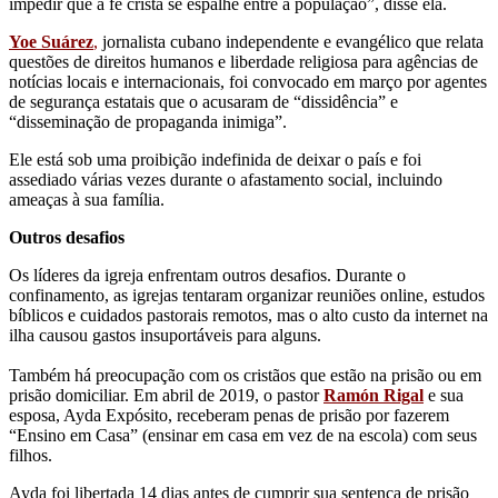
impedir que a fé cristã se espalhe entre a população”, disse ela.
Yoe Suárez
,
jornalista cubano independente e evangélico que relata
questões de direitos humanos e liberdade religiosa para agências de
notícias locais e internacionais, foi convocado em março por agentes
de segurança estatais que o acusaram de “dissidência” e
“disseminação de propaganda inimiga”.
Ele está sob uma proibição indefinida de deixar o país e foi
assediado várias vezes durante o afastamento social, incluindo
ameaças à sua família.
Outros desafios
Os líderes da igreja enfrentam outros desafios. Durante o
confinamento, as igrejas tentaram organizar reuniões online, estudos
bíblicos e cuidados pastorais remotos, mas o alto custo da internet na
ilha causou gastos insuportáveis ​​para alguns.
Também há preocupação com os cristãos que estão na prisão ou em
prisão domiciliar. Em abril de 2019, o pastor
Ramón Rigal
e sua
esposa, Ayda Expósito, receberam penas de prisão por fazerem
“Ensino em Casa” (ensinar em casa em vez de na escola) com seus
filhos.
Ayda foi libertada 14 dias antes de cumprir sua sentença de prisão