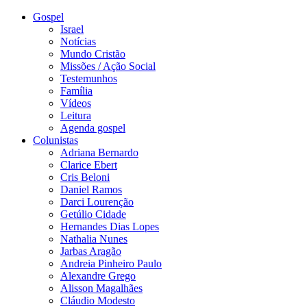
Gospel
Israel
Notícias
Mundo Cristão
Missões / Ação Social
Testemunhos
Família
Vídeos
Leitura
Agenda gospel
Colunistas
Adriana Bernardo
Clarice Ebert
Cris Beloni
Daniel Ramos
Darci Lourenção
Getúlio Cidade
Hernandes Dias Lopes
Nathalia Nunes
Jarbas Aragão
Andreia Pinheiro Paulo
Alexandre Grego
Alisson Magalhães
Cláudio Modesto