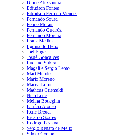
Dione Alexsandra
Ediudson Fontes
Edmilson Ferreira Mendes
Fernando Sousa
Felipe Morais
Fernando Queiróz
Fernando Moreira
Frank Medina
Eguinaldo Hélio
Joel Engel
Josué Gonçalves
Luciano Subirá
Magali e Sergio Leoto
Mari Mendes
Mário Moreno
Marisa Lobo
Matheus Grismaldi
Néia Leite
Melina Botteghin
Patrícia Alonso
René Breuel
Ricardo Soares
Rodrigo Pestana
Sergio Renato de Mello
Silmar Coelho