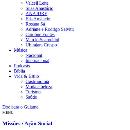
Valcelí Leite
Silas Anastácio
ANAJURE
Elis Amâncio
Rosana Sá
Adriane e Rodrigo Salvitti
Caroline Fontes
Marcio Scarpellini
Ubirajara Crespo
Música
Nacional
Internacional
Podcasts
Bíblia
Vida & Estilo
Gastronomia
Moda e beleza
Turismo
Saúde
Doe para o Guiame
MENU
Missões / Ação Social