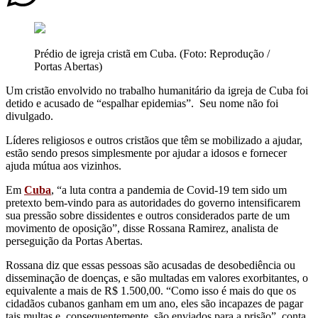
Prédio de igreja cristã em Cuba. (Foto: Reprodução /
Portas Abertas)
Um cristão envolvido no trabalho humanitário da igreja de Cuba foi
detido e acusado de “espalhar epidemias”. Seu nome não foi
divulgado.
Líderes religiosos e outros cristãos que têm se mobilizado a ajudar,
estão sendo presos simplesmente por ajudar a idosos e fornecer
ajuda mútua aos vizinhos.
Em
Cuba
, “a luta contra a pandemia de Covid-19 tem sido um
pretexto bem-vindo para as autoridades do governo intensificarem
sua pressão sobre dissidentes e outros considerados parte de um
movimento de oposição”, disse Rossana Ramirez, analista de
perseguição da Portas Abertas.
Rossana diz que essas pessoas são acusadas de desobediência ou
disseminação de doenças, e são multadas em valores exorbitantes, o
equivalente a mais de R$ 1.500,00. “Como isso é mais do que os
cidadãos cubanos ganham em um ano, eles são incapazes de pagar
tais multas e, consequentemente, são enviados para a prisão”, conta