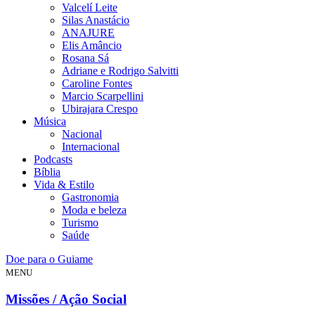
Valcelí Leite
Silas Anastácio
ANAJURE
Elis Amâncio
Rosana Sá
Adriane e Rodrigo Salvitti
Caroline Fontes
Marcio Scarpellini
Ubirajara Crespo
Música
Nacional
Internacional
Podcasts
Bíblia
Vida & Estilo
Gastronomia
Moda e beleza
Turismo
Saúde
Doe para o Guiame
MENU
Missões / Ação Social