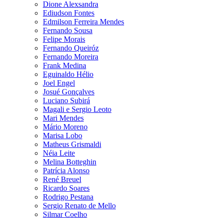
Dione Alexsandra
Ediudson Fontes
Edmilson Ferreira Mendes
Fernando Sousa
Felipe Morais
Fernando Queiróz
Fernando Moreira
Frank Medina
Eguinaldo Hélio
Joel Engel
Josué Gonçalves
Luciano Subirá
Magali e Sergio Leoto
Mari Mendes
Mário Moreno
Marisa Lobo
Matheus Grismaldi
Néia Leite
Melina Botteghin
Patrícia Alonso
René Breuel
Ricardo Soares
Rodrigo Pestana
Sergio Renato de Mello
Silmar Coelho