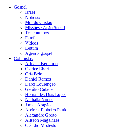
Gospel
Israel
Notícias
Mundo Cristão
Missões / Ação Social
Testemunhos
Família
Vídeos
Leitura
Agenda gospel
Colunistas
Adriana Bernardo
Clarice Ebert
Cris Beloni
Daniel Ramos
Darci Lourenção
Getúlio Cidade
Hernandes Dias Lopes
Nathalia Nunes
Jarbas Aragão
Andreia Pinheiro Paulo
Alexandre Grego
Alisson Magalhães
Cláudio Modesto