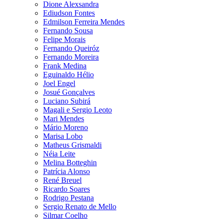
Dione Alexsandra
Ediudson Fontes
Edmilson Ferreira Mendes
Fernando Sousa
Felipe Morais
Fernando Queiróz
Fernando Moreira
Frank Medina
Eguinaldo Hélio
Joel Engel
Josué Gonçalves
Luciano Subirá
Magali e Sergio Leoto
Mari Mendes
Mário Moreno
Marisa Lobo
Matheus Grismaldi
Néia Leite
Melina Botteghin
Patrícia Alonso
René Breuel
Ricardo Soares
Rodrigo Pestana
Sergio Renato de Mello
Silmar Coelho