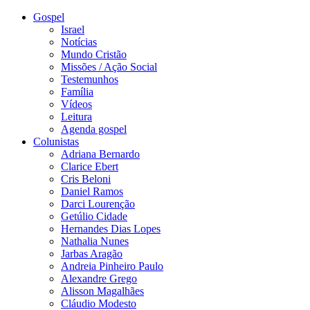
Gospel
Israel
Notícias
Mundo Cristão
Missões / Ação Social
Testemunhos
Família
Vídeos
Leitura
Agenda gospel
Colunistas
Adriana Bernardo
Clarice Ebert
Cris Beloni
Daniel Ramos
Darci Lourenção
Getúlio Cidade
Hernandes Dias Lopes
Nathalia Nunes
Jarbas Aragão
Andreia Pinheiro Paulo
Alexandre Grego
Alisson Magalhães
Cláudio Modesto