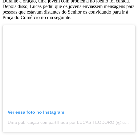
Durante a oração, uma jovem com problema no joelho foi curada.
Depois disso, Lucas pediu que os jovens enviassem mensagens para
pessoas que estavam distantes do Senhor os convidando para ir à
Praça do Comércio no dia seguinte.
Ver essa foto no Instagram
Uma publicação compartilhada por LUCAS TEODORO (@lucasteodoroficial)