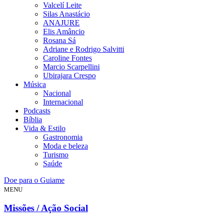
Valcelí Leite
Silas Anastácio
ANAJURE
Elis Amâncio
Rosana Sá
Adriane e Rodrigo Salvitti
Caroline Fontes
Marcio Scarpellini
Ubirajara Crespo
Música
Nacional
Internacional
Podcasts
Bíblia
Vida & Estilo
Gastronomia
Moda e beleza
Turismo
Saúde
Doe para o Guiame
MENU
Missões / Ação Social