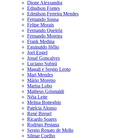
Dione Alexsandra
Ediudson Fontes
Edmilson Ferreira Mendes
Fernando Sousa
Felipe Morais
Fernando Queiróz
Fernando Moreira
Frank Medina
Eguinaldo Hélio
Joel Engel
Josué Gonçalves
Luciano Subirá
Magali e Sergio Leoto
Mari Mendes
Mário Moreno
Marisa Lobo
Matheus Grismaldi
Néia Leite
Melina Botteghin
Patrícia Alonso
René Breuel
Ricardo Soares
Rodrigo Pestana
Sergio Renato de Mello
Silmar Coelho