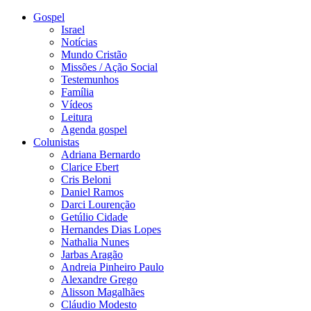
Gospel
Israel
Notícias
Mundo Cristão
Missões / Ação Social
Testemunhos
Família
Vídeos
Leitura
Agenda gospel
Colunistas
Adriana Bernardo
Clarice Ebert
Cris Beloni
Daniel Ramos
Darci Lourenção
Getúlio Cidade
Hernandes Dias Lopes
Nathalia Nunes
Jarbas Aragão
Andreia Pinheiro Paulo
Alexandre Grego
Alisson Magalhães
Cláudio Modesto