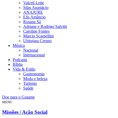
Valcelí Leite
Silas Anastácio
ANAJURE
Elis Amâncio
Rosana Sá
Adriane e Rodrigo Salvitti
Caroline Fontes
Marcio Scarpellini
Ubirajara Crespo
Música
Nacional
Internacional
Podcasts
Bíblia
Vida & Estilo
Gastronomia
Moda e beleza
Turismo
Saúde
Doe para o Guiame
MENU
Missões / Ação Social