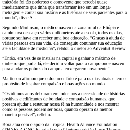
trajetória foi tão poderoso e comovente que percebi quase
imediatamente que tinha que transformar isso em um longa-
metragem e contar sua história e as histórias de seus pacientes para o
mundo”, disse AJ.
Segundo Martinson, o médico nasceu na zona rural da Etiópia e
caminhava descalço vários quilômetros até a escola, todos os dias,
porque sonhava em receber uma boa educação. “Graças à ajuda de
várias pessoas em sua vida, ele conseguiu continuar sua educação
até a faculdade de medicina”, relatou o diretor ao Adventist Review.
“Então, em vez de se instalar na capital e ganhar o máximo de
dinheiro que podia lá, ele decidiu voltar para o campo onde nasceu
para ajudar os pobres do campo a enxergarem novamente”.
Martinson afirmou que o documentário é para os dias atuais e tem o
propósito de inspirar compaixão e boas ações no mundo.
“Os últimos anos deixaram em todos nós a necessidade de histórias
positivas e edificantes de bondade e compaixão humanas, que
possam ajudar a restaurar nossa fé na humanidade e nos mostrar
como as pessoas podem ser boas, quando operam da melhor
maneira possível”, refletiu.
Bora atua com o apoio da Tropical Health Alliance Foundation
(THAF). A ONG foi criada pelo filantropo cristão Larry Thomas,