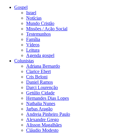
Gospel
Israel
Notícias
Mundo Cristão
Missões / Ação Social
Testemunhos
Família
Vídeos
Leitura
Agenda gospel
Colunistas
Adriana Bernardo
Clarice Ebert
Cris Beloni
Daniel Ramos
Darci Lourenção
Getúlio Cidade
Hernandes Dias Lopes
Nathalia Nunes
Jarbas Aragão
Andreia Pinheiro Paulo
Alexandre Grego
Alisson Magalhães
Cláudio Modesto