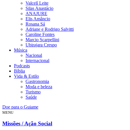
Valcelí Leite
Silas Anastácio
ANAJURE
Elis Amâncio
Rosana Sá
Adriane e Rodrigo Salvitti
Caroline Fontes
Marcio Scarpellini
Ubirajara Crespo
Música
Nacional
Internacional
Podcasts
Bíblia
Vida & Estilo
Gastronomia
Moda e beleza
Turismo
Saúde
Doe para o Guiame
MENU
Missões / Ação Social