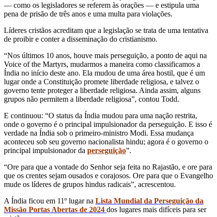
— como os legisladores se referem às orações — e estipula uma
pena de prisão de três anos e uma multa para violações.
Líderes cristãos acreditam que a legislação se trata de uma tentativa
de proibir e conter a disseminação do cristianismo.
“Nos últimos 10 anos, houve mais perseguição, a ponto de aqui na
Voice of the Martyrs, mudarmos a maneira como classificamos a
Índia no início deste ano. Ela mudou de uma área hostil, que é um
lugar onde a Constituição promete liberdade religiosa, e talvez o
governo tente proteger a liberdade religiosa. Ainda assim, alguns
grupos não permitem a liberdade religiosa”, contou Todd.
E continuou: “O status da Índia mudou para uma nação restrita,
onde o governo é o principal impulsionador da perseguição. E isso é
verdade na Índia sob o primeiro-ministro Modi. Essa mudança
aconteceu sob seu governo nacionalista hindu; agora é o governo o
principal impulsionador da
perseguição
”.
“Ore para que a vontade do Senhor seja feita no Rajastão, e ore para
que os crentes sejam ousados ​​e corajosos. Ore para que o Evangelho
mude os líderes de grupos hindus radicais”, acrescentou.
A Índia ficou em 11º lugar na
Lista Mundial da Perseguição da
Missão Portas Abertas de 2024
dos lugares mais difíceis para ser