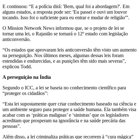
E continuou: “E a polícia dirá: 'Bem, qual foi a abordagem?'. Em
alguns estados, a resposta pode ser: 'Eu passei e ouvi um louvor
tocando. Isso foi o suficiente para eu entrar e mudar de religião'”.
O Mission Network News informou que, se o projeto de lei se
tornar uma lei, o Rajastão se tornará o 12º estado com legislação
anticonversão.
“Os estados que aprovaram leis anticonversão têm visto um aumento
na perseguição. Nos últimos meses, algumas dessas leis foram
estendidas e endurecidas, e as punições têm sido mais severas”,
explicou Todd.
A perseguição na Índia
Segundo o ICC, a lei se baseia no conhecimento científico para
“proteger os cidadãos”:
“Esta lei supostamente quer criar conhecimento baseado na ciência e
um ambiente seguro para proteger a saúde humana. Ela também visa
acabar com as ‘práticas malignas’ e ‘sinistras’ que os legisladores
acreditam que prosperam na ignorância e na saúde precária das
pessoas”.
Além disso, a lei criminaliza práticas que recorrem à “cura mágica”