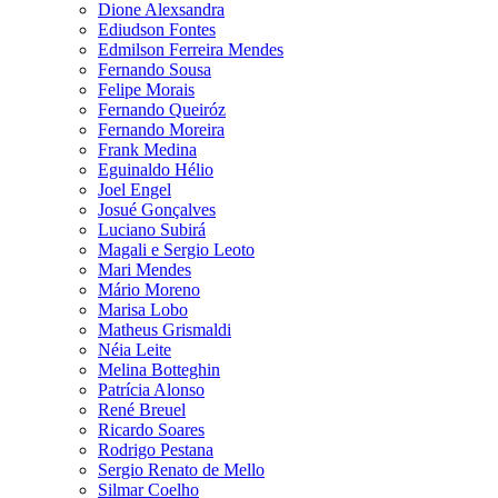
Dione Alexsandra
Ediudson Fontes
Edmilson Ferreira Mendes
Fernando Sousa
Felipe Morais
Fernando Queiróz
Fernando Moreira
Frank Medina
Eguinaldo Hélio
Joel Engel
Josué Gonçalves
Luciano Subirá
Magali e Sergio Leoto
Mari Mendes
Mário Moreno
Marisa Lobo
Matheus Grismaldi
Néia Leite
Melina Botteghin
Patrícia Alonso
René Breuel
Ricardo Soares
Rodrigo Pestana
Sergio Renato de Mello
Silmar Coelho