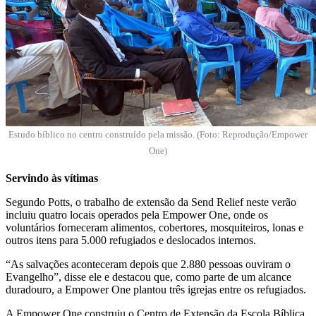
Estudo bíblico no centro construído pela missão. (Foto: Reprodução/Empower
One)
Servindo às vítimas
Segundo Potts, o trabalho de extensão da Send Relief neste verão
incluiu quatro locais operados pela Empower One, onde os
voluntários forneceram alimentos, cobertores, mosquiteiros, lonas e
outros itens para 5.000 refugiados e deslocados internos.
“As salvações aconteceram depois que 2.880 pessoas ouviram o
Evangelho”, disse ele e destacou que, como parte de um alcance
duradouro, a Empower One plantou três igrejas entre os refugiados.
A Empower One construiu o Centro de Extensão da Escola Bíblica