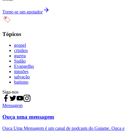
Torne-se um apoiador
Tópicos
gospel
cristãos
guerra
Sudão
Evangelho
missões
salvação
batismo
Siga-nos
Mensagem
Ouça uma mensagem
Ouça Uma Mensagem é um canal de podcasts do Guiame. Ouça e