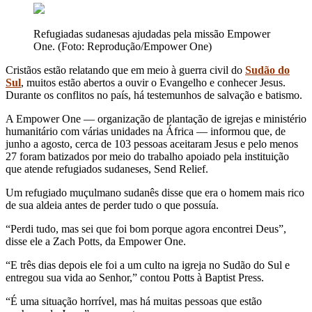
Refugiadas sudanesas ajudadas pela missão Empower
One. (Foto: Reprodução/Empower One)
Cristãos estão relatando que em meio à guerra civil do
Sudão do
Sul
, muitos estão abertos a ouvir o Evangelho e conhecer Jesus.
Durante os conflitos no país, há testemunhos de salvação e batismo.
A Empower One — organização de plantação de igrejas e ministério
humanitário com várias unidades na África — informou que, de
junho a agosto, cerca de 103 pessoas aceitaram Jesus e pelo menos
27 foram batizados por meio do trabalho apoiado pela instituição
que atende refugiados sudaneses, Send Relief.
Um refugiado muçulmano sudanês disse que era o homem mais rico
de sua aldeia antes de perder tudo o que possuía.
“Perdi tudo, mas sei que foi bom porque agora encontrei Deus”,
disse ele a Zach Potts, da Empower One.
“E três dias depois ele foi a um culto na igreja no Sudão do Sul e
entregou sua vida ao Senhor,” contou Potts à Baptist Press.
“É uma situação horrível, mas há muitas pessoas que estão