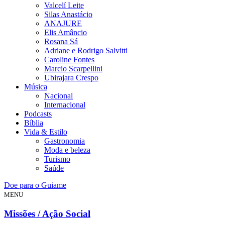
Valcelí Leite
Silas Anastácio
ANAJURE
Elis Amâncio
Rosana Sá
Adriane e Rodrigo Salvitti
Caroline Fontes
Marcio Scarpellini
Ubirajara Crespo
Música
Nacional
Internacional
Podcasts
Bíblia
Vida & Estilo
Gastronomia
Moda e beleza
Turismo
Saúde
Doe para o Guiame
MENU
Missões / Ação Social