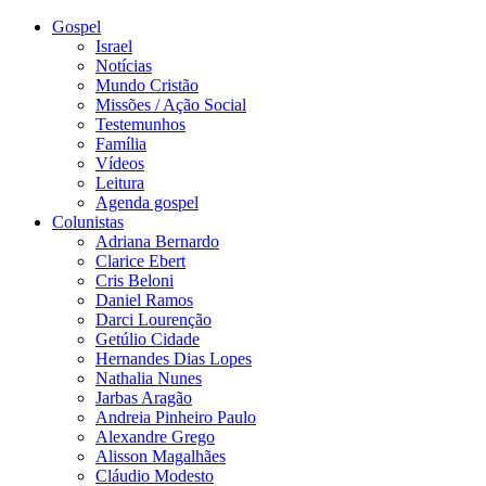
Gospel
Israel
Notícias
Mundo Cristão
Missões / Ação Social
Testemunhos
Família
Vídeos
Leitura
Agenda gospel
Colunistas
Adriana Bernardo
Clarice Ebert
Cris Beloni
Daniel Ramos
Darci Lourenção
Getúlio Cidade
Hernandes Dias Lopes
Nathalia Nunes
Jarbas Aragão
Andreia Pinheiro Paulo
Alexandre Grego
Alisson Magalhães
Cláudio Modesto