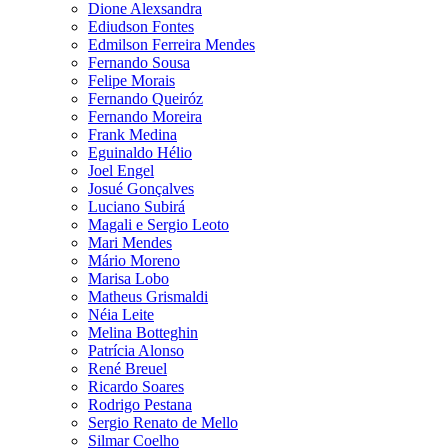
Dione Alexsandra
Ediudson Fontes
Edmilson Ferreira Mendes
Fernando Sousa
Felipe Morais
Fernando Queiróz
Fernando Moreira
Frank Medina
Eguinaldo Hélio
Joel Engel
Josué Gonçalves
Luciano Subirá
Magali e Sergio Leoto
Mari Mendes
Mário Moreno
Marisa Lobo
Matheus Grismaldi
Néia Leite
Melina Botteghin
Patrícia Alonso
René Breuel
Ricardo Soares
Rodrigo Pestana
Sergio Renato de Mello
Silmar Coelho