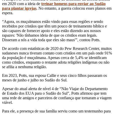
em 2020 com a ideia de
treinar homens para enviar ao Sudão
para plantar igrejas
. No entanto, a guerra colocou esses planos em
espera.
“Agora, os muçulmanos estão vindo para essas regiões e sendo
recebidos por cristãos que têm um pouco de treinamento bíblico e
são capazes de fornecer apoio e eles estão dizendo aos nossos
rapazes: 'Não tínhamos ideia de que os cristãos eram legais.
Disseram a nós a vida toda que eles são maus'”, contou Potts.
De acordo com estatísticas de 2020 do Pew Research Center, muitos
sudaneses nunca tiveram contato com cristãos em um país onde 91%
da população é muçulmana. Apenas cerca de 5,4% se identificam
como cristãos, enquanto o restante adota religiões indígenas ou não
se afilia a nenhuma religião.
Em 2023, Potts, sua esposa Callie e seus cinco filhos passaram os
meses de junho e julho no Sudão do Sul.
Apesar do atual alerta de nível 4 de “Não Viajar do Departamento
de Estado dos EUA para o Sudão do Sul”, Potts afirmou que tem
uma rede de amigos e parceiros de confiança que tornaram a viagem
viável.
Para ele, a presença de sua família serviu como um testemunho para