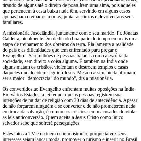
tirando de alguns até o direito de possuírem uma alma, pois aqueles
que pertencem à casta baixa nada têm, servindo em alguns casos
apenas para cremar os mortos, juntar as cinzas e devolver aos seus
familiares.
A missionária Juscelândia, juntamente com o seu marido, Pr. Jônatas
Caldeira, atualmente têm dedicado boa parte do tempo em mais uma
etapa de treinamento dos obreiros da terra. Ela lamenta a realidade
do país e as dificuldades que tem enfrentado para pregar o
Evangelho. "São milhões de pessoas tratadas como a escória da
sociedade, sem direito a coisa alguma. É também na Índia onde
alguns matam os cristãos, violentam e destroem templos e casas
daqueles que decidem seguir a Jesus. Mesmo assim, ainda afirmam
ser a maior "democracia" do mundo", diz a missionária.
Os convertidos ao Evangelho enfrentam muitas oposições na Índia.
Em vários Estados, a lei requer que as pessoas registrem suas
intenções de mudar de religião com 30 dias de antecedência. Apesar
de não forçarem ninguém a se converter e de não prometerem nada
em troca da salvação, é comum os cristãos serem acusados de violar
as leis anticonversão. Quem aceita a Jesus Cristo como único
salvador sabe que sofrerá perseguições.
Estes fatos a TV e o cinema não mostrarão, porque talvez seus
interesses sejam lançar moda, promover o turismo e inserir no Brasil