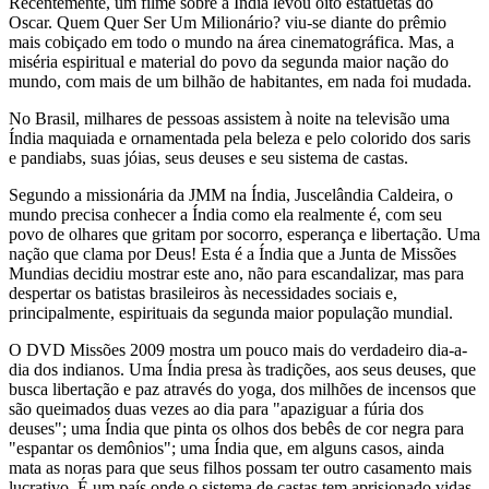
Recentemente, um filme sobre a Índia levou oito estatuetas do
Oscar. Quem Quer Ser Um Milionário? viu-se diante do prêmio
mais cobiçado em todo o mundo na área cinematográfica. Mas, a
miséria espiritual e material do povo da segunda maior nação do
mundo, com mais de um bilhão de habitantes, em nada foi mudada.
No Brasil, milhares de pessoas assistem à noite na televisão uma
Índia maquiada e ornamentada pela beleza e pelo colorido dos saris
e pandiabs, suas jóias, seus deuses e seu sistema de castas.
Segundo a missionária da JMM na Índia, Juscelândia Caldeira, o
mundo precisa conhecer a Índia como ela realmente é, com seu
povo de olhares que gritam por socorro, esperança e libertação. Uma
nação que clama por Deus! Esta é a Índia que a Junta de Missões
Mundias decidiu mostrar este ano, não para escandalizar, mas para
despertar os batistas brasileiros às necessidades sociais e,
principalmente, espirituais da segunda maior população mundial.
O DVD Missões 2009 mostra um pouco mais do verdadeiro dia-a-
dia dos indianos. Uma Índia presa às tradições, aos seus deuses, que
busca libertação e paz através do yoga, dos milhões de incensos que
são queimados duas vezes ao dia para "apaziguar a fúria dos
deuses"; uma Índia que pinta os olhos dos bebês de cor negra para
"espantar os demônios"; uma Índia que, em alguns casos, ainda
mata as noras para que seus filhos possam ter outro casamento mais
lucrativo. É um país onde o sistema de castas tem aprisionado vidas,