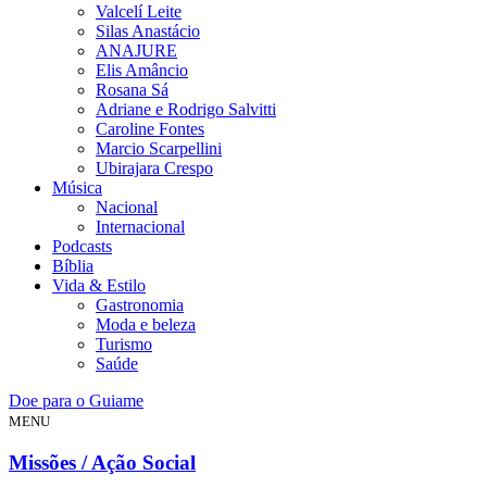
Valcelí Leite
Silas Anastácio
ANAJURE
Elis Amâncio
Rosana Sá
Adriane e Rodrigo Salvitti
Caroline Fontes
Marcio Scarpellini
Ubirajara Crespo
Música
Nacional
Internacional
Podcasts
Bíblia
Vida & Estilo
Gastronomia
Moda e beleza
Turismo
Saúde
Doe para o Guiame
MENU
Missões / Ação Social