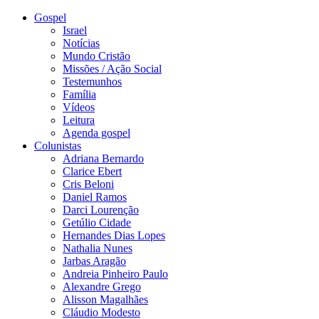
Gospel
Israel
Notícias
Mundo Cristão
Missões / Ação Social
Testemunhos
Família
Vídeos
Leitura
Agenda gospel
Colunistas
Adriana Bernardo
Clarice Ebert
Cris Beloni
Daniel Ramos
Darci Lourenção
Getúlio Cidade
Hernandes Dias Lopes
Nathalia Nunes
Jarbas Aragão
Andreia Pinheiro Paulo
Alexandre Grego
Alisson Magalhães
Cláudio Modesto