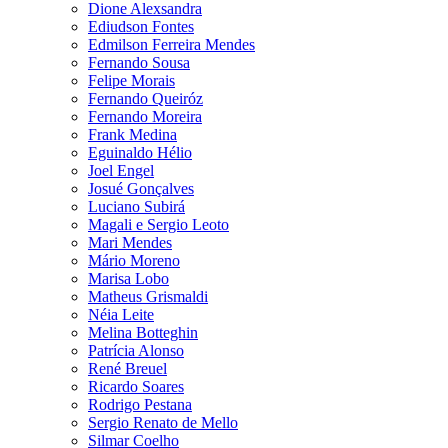
Dione Alexsandra
Ediudson Fontes
Edmilson Ferreira Mendes
Fernando Sousa
Felipe Morais
Fernando Queiróz
Fernando Moreira
Frank Medina
Eguinaldo Hélio
Joel Engel
Josué Gonçalves
Luciano Subirá
Magali e Sergio Leoto
Mari Mendes
Mário Moreno
Marisa Lobo
Matheus Grismaldi
Néia Leite
Melina Botteghin
Patrícia Alonso
René Breuel
Ricardo Soares
Rodrigo Pestana
Sergio Renato de Mello
Silmar Coelho