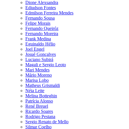
Dione Alexsandra
Ediudson Fontes
Edmilson Ferreira Mendes
Fernando Sousa
Felipe Morais
Fernando Queiróz
Fernando Moreira
Frank Medina
Eguinaldo Hélio
Joel Engel
Josué Gonçalves
Luciano Subirá
Magali e Sergio Leoto
Mari Mendes
Mário Moreno
Marisa Lobo
Matheus Grismaldi
Néia Leite
Melina Botteghin
Patrícia Alonso
René Breuel
Ricardo Soares
Rodrigo Pestana
Sergio Renato de Mello
Silmar Coelho