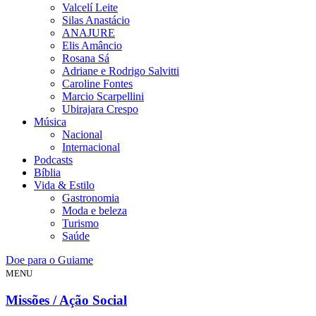
Valcelí Leite
Silas Anastácio
ANAJURE
Elis Amâncio
Rosana Sá
Adriane e Rodrigo Salvitti
Caroline Fontes
Marcio Scarpellini
Ubirajara Crespo
Música
Nacional
Internacional
Podcasts
Bíblia
Vida & Estilo
Gastronomia
Moda e beleza
Turismo
Saúde
Doe para o Guiame
MENU
Missões / Ação Social