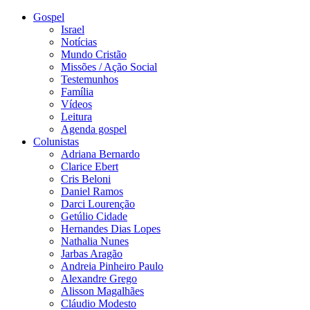
Gospel
Israel
Notícias
Mundo Cristão
Missões / Ação Social
Testemunhos
Família
Vídeos
Leitura
Agenda gospel
Colunistas
Adriana Bernardo
Clarice Ebert
Cris Beloni
Daniel Ramos
Darci Lourenção
Getúlio Cidade
Hernandes Dias Lopes
Nathalia Nunes
Jarbas Aragão
Andreia Pinheiro Paulo
Alexandre Grego
Alisson Magalhães
Cláudio Modesto