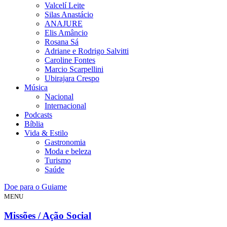
Valcelí Leite
Silas Anastácio
ANAJURE
Elis Amâncio
Rosana Sá
Adriane e Rodrigo Salvitti
Caroline Fontes
Marcio Scarpellini
Ubirajara Crespo
Música
Nacional
Internacional
Podcasts
Bíblia
Vida & Estilo
Gastronomia
Moda e beleza
Turismo
Saúde
Doe para o Guiame
MENU
Missões / Ação Social