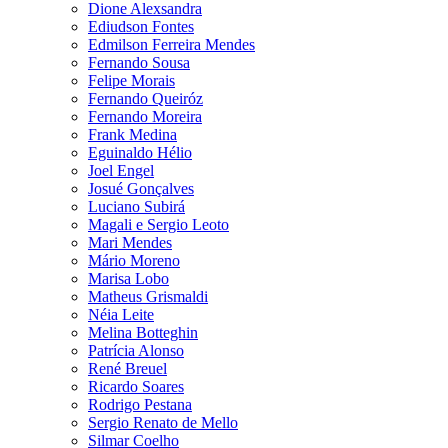
Dione Alexsandra
Ediudson Fontes
Edmilson Ferreira Mendes
Fernando Sousa
Felipe Morais
Fernando Queiróz
Fernando Moreira
Frank Medina
Eguinaldo Hélio
Joel Engel
Josué Gonçalves
Luciano Subirá
Magali e Sergio Leoto
Mari Mendes
Mário Moreno
Marisa Lobo
Matheus Grismaldi
Néia Leite
Melina Botteghin
Patrícia Alonso
René Breuel
Ricardo Soares
Rodrigo Pestana
Sergio Renato de Mello
Silmar Coelho