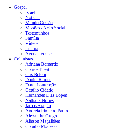
Gospel
Israel
Notícias
Mundo Cristão
Missões / Ação Social
Testemunhos
Família
Vídeos
Leitura
Agenda gospel
Colunistas
Adriana Bernardo
Clarice Ebert
Cris Beloni
Daniel Ramos
Darci Lourenção
Getúlio Cidade
Hernandes Dias Lopes
Nathalia Nunes
Jarbas Aragão
Andreia Pinheiro Paulo
Alexandre Grego
Alisson Magalhães
Cláudio Modesto