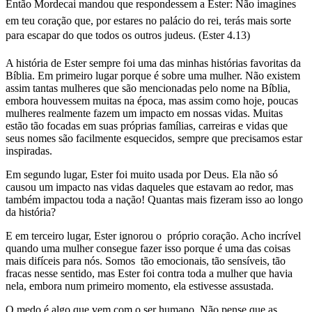
Então Mordecai mandou que respondessem a Ester: Não imagines
em teu coração que, por estares no palácio do rei, terás mais sorte
para escapar do que todos os outros judeus. (Ester 4.13)
A história de Ester sempre foi uma das minhas histórias favoritas da
Bíblia. Em primeiro lugar porque é sobre uma mulher. Não existem
assim tantas mulheres que são mencionadas pelo nome na Bíblia,
embora houvessem muitas na época, mas assim como hoje, poucas
mulheres realmente fazem um impacto em nossas vidas. Muitas
estão tão focadas em suas próprias famílias, carreiras e vidas que
seus nomes são facilmente esquecidos, sempre que precisamos estar
inspiradas.
Em segundo lugar, Ester foi muito usada por Deus. Ela não só
causou um impacto nas vidas daqueles que estavam ao redor, mas
também impactou toda a nação! Quantas mais fizeram isso ao longo
da história?
E em terceiro lugar, Ester ignorou o próprio coração. Acho incrível
quando uma mulher consegue fazer isso porque é uma das coisas
mais difíceis para nós. Somos tão emocionais, tão sensíveis, tão
fracas nesse sentido, mas Ester foi contra toda a mulher que havia
nela, embora num primeiro momento, ela estivesse assustada.
O medo é algo que vem com o ser humano. Não pense que as