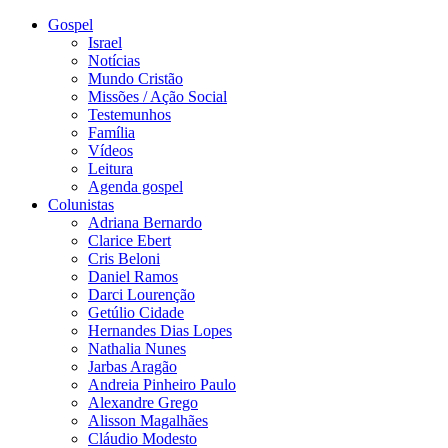
Gospel
Israel
Notícias
Mundo Cristão
Missões / Ação Social
Testemunhos
Família
Vídeos
Leitura
Agenda gospel
Colunistas
Adriana Bernardo
Clarice Ebert
Cris Beloni
Daniel Ramos
Darci Lourenção
Getúlio Cidade
Hernandes Dias Lopes
Nathalia Nunes
Jarbas Aragão
Andreia Pinheiro Paulo
Alexandre Grego
Alisson Magalhães
Cláudio Modesto