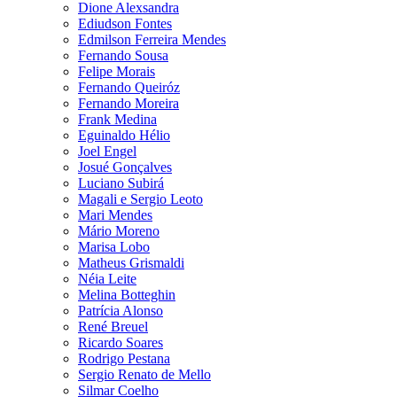
Dione Alexsandra
Ediudson Fontes
Edmilson Ferreira Mendes
Fernando Sousa
Felipe Morais
Fernando Queiróz
Fernando Moreira
Frank Medina
Eguinaldo Hélio
Joel Engel
Josué Gonçalves
Luciano Subirá
Magali e Sergio Leoto
Mari Mendes
Mário Moreno
Marisa Lobo
Matheus Grismaldi
Néia Leite
Melina Botteghin
Patrícia Alonso
René Breuel
Ricardo Soares
Rodrigo Pestana
Sergio Renato de Mello
Silmar Coelho