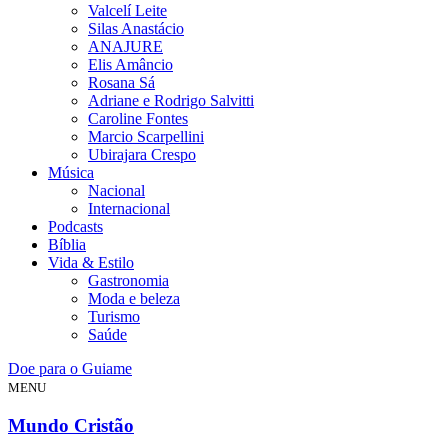
Valcelí Leite
Silas Anastácio
ANAJURE
Elis Amâncio
Rosana Sá
Adriane e Rodrigo Salvitti
Caroline Fontes
Marcio Scarpellini
Ubirajara Crespo
Música
Nacional
Internacional
Podcasts
Bíblia
Vida & Estilo
Gastronomia
Moda e beleza
Turismo
Saúde
Doe para o Guiame
MENU
Mundo Cristão