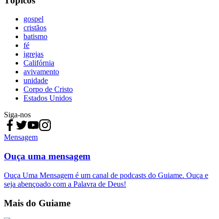
Tópicos
gospel
cristãos
batismo
fé
igrejas
Califórnia
avivamento
unidade
Corpo de Cristo
Estados Unidos
Siga-nos
Mensagem
Ouça uma mensagem
Ouça Uma Mensagem é um canal de podcasts do Guiame. Ouça e
seja abençoado com a Palavra de Deus!
Mais do Guiame