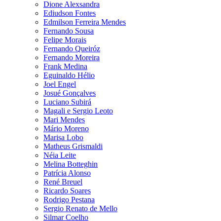
Dione Alexsandra
Ediudson Fontes
Edmilson Ferreira Mendes
Fernando Sousa
Felipe Morais
Fernando Queiróz
Fernando Moreira
Frank Medina
Eguinaldo Hélio
Joel Engel
Josué Gonçalves
Luciano Subirá
Magali e Sergio Leoto
Mari Mendes
Mário Moreno
Marisa Lobo
Matheus Grismaldi
Néia Leite
Melina Botteghin
Patrícia Alonso
René Breuel
Ricardo Soares
Rodrigo Pestana
Sergio Renato de Mello
Silmar Coelho