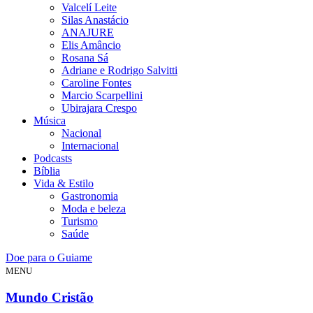
Valcelí Leite
Silas Anastácio
ANAJURE
Elis Amâncio
Rosana Sá
Adriane e Rodrigo Salvitti
Caroline Fontes
Marcio Scarpellini
Ubirajara Crespo
Música
Nacional
Internacional
Podcasts
Bíblia
Vida & Estilo
Gastronomia
Moda e beleza
Turismo
Saúde
Doe para o Guiame
MENU
Mundo Cristão