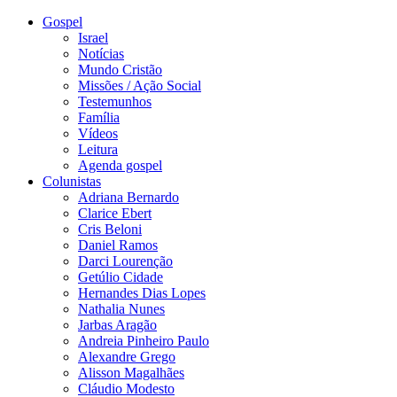
Gospel
Israel
Notícias
Mundo Cristão
Missões / Ação Social
Testemunhos
Família
Vídeos
Leitura
Agenda gospel
Colunistas
Adriana Bernardo
Clarice Ebert
Cris Beloni
Daniel Ramos
Darci Lourenção
Getúlio Cidade
Hernandes Dias Lopes
Nathalia Nunes
Jarbas Aragão
Andreia Pinheiro Paulo
Alexandre Grego
Alisson Magalhães
Cláudio Modesto