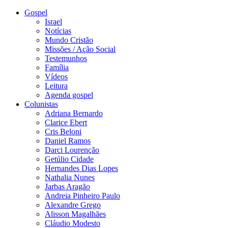
Gospel
Israel
Notícias
Mundo Cristão
Missões / Ação Social
Testemunhos
Família
Vídeos
Leitura
Agenda gospel
Colunistas
Adriana Bernardo
Clarice Ebert
Cris Beloni
Daniel Ramos
Darci Lourenção
Getúlio Cidade
Hernandes Dias Lopes
Nathalia Nunes
Jarbas Aragão
Andreia Pinheiro Paulo
Alexandre Grego
Alisson Magalhães
Cláudio Modesto