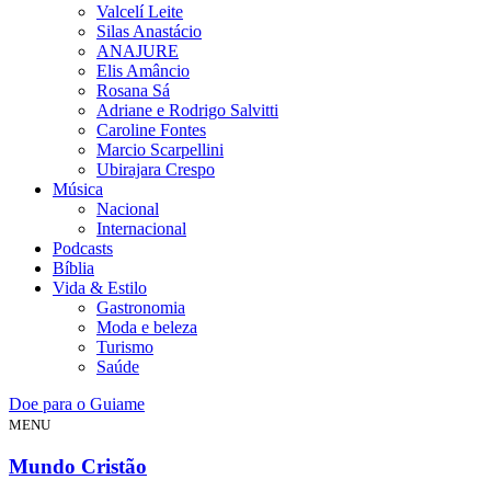
Valcelí Leite
Silas Anastácio
ANAJURE
Elis Amâncio
Rosana Sá
Adriane e Rodrigo Salvitti
Caroline Fontes
Marcio Scarpellini
Ubirajara Crespo
Música
Nacional
Internacional
Podcasts
Bíblia
Vida & Estilo
Gastronomia
Moda e beleza
Turismo
Saúde
Doe para o Guiame
MENU
Mundo Cristão