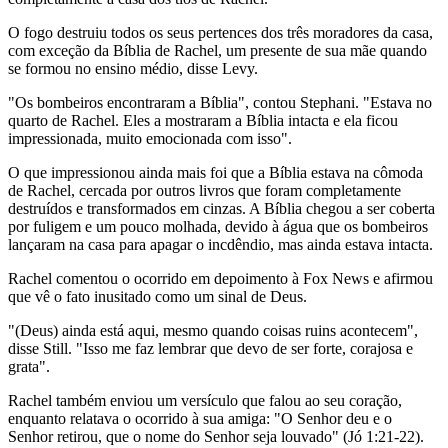
O fogo destruiu todos os seus pertences dos três moradores da casa,
com exceção da Bíblia de Rachel, um presente de sua mãe quando
se formou no ensino médio, disse Levy.
"Os bombeiros encontraram a Bíblia", contou Stephani. "Estava no
quarto de Rachel. Eles a mostraram a Bíblia intacta e ela ficou
impressionada, muito emocionada com isso".
O que impressionou ainda mais foi que a Bíblia estava na cômoda
de Rachel, cercada por outros livros que foram completamente
destruídos e transformados em cinzas. A Bíblia chegou a ser coberta
por fuligem e um pouco molhada, devido à água que os bombeiros
lançaram na casa para apagar o incdêndio, mas ainda estava intacta.
Rachel comentou o ocorrido em depoimento à Fox News e afirmou
que vê o fato inusitado como um sinal de Deus.
"(Deus) ainda está aqui, mesmo quando coisas ruins acontecem",
disse Still. "Isso me faz lembrar que devo de ser forte, corajosa e
grata".
Rachel também enviou um versículo que falou ao seu coração,
enquanto relatava o ocorrido à sua amiga: "O Senhor deu e o
Senhor retirou, que o nome do Senhor seja louvado" (Jó 1:21-22).