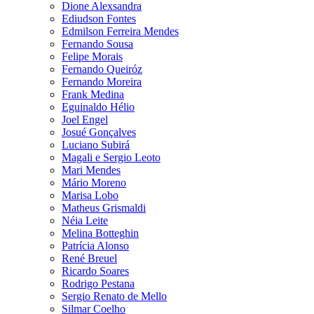
Dione Alexsandra
Ediudson Fontes
Edmilson Ferreira Mendes
Fernando Sousa
Felipe Morais
Fernando Queiróz
Fernando Moreira
Frank Medina
Eguinaldo Hélio
Joel Engel
Josué Gonçalves
Luciano Subirá
Magali e Sergio Leoto
Mari Mendes
Mário Moreno
Marisa Lobo
Matheus Grismaldi
Néia Leite
Melina Botteghin
Patrícia Alonso
René Breuel
Ricardo Soares
Rodrigo Pestana
Sergio Renato de Mello
Silmar Coelho