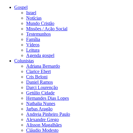
Gospel
Israel
Notícias
Mundo Cristão
Missões / Ação Social
Testemunhos
Família
Vídeos
Leitura
Agenda gospel
Colunistas
Adriana Bernardo
Clarice Ebert
Cris Beloni
Daniel Ramos
Darci Lourenção
Getúlio Cidade
Hernandes Dias Lopes
Nathalia Nunes
Jarbas Aragão
Andreia Pinheiro Paulo
Alexandre Grego
Alisson Magalhães
Cláudio Modesto