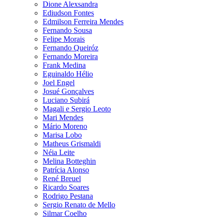
Dione Alexsandra
Ediudson Fontes
Edmilson Ferreira Mendes
Fernando Sousa
Felipe Morais
Fernando Queiróz
Fernando Moreira
Frank Medina
Eguinaldo Hélio
Joel Engel
Josué Gonçalves
Luciano Subirá
Magali e Sergio Leoto
Mari Mendes
Mário Moreno
Marisa Lobo
Matheus Grismaldi
Néia Leite
Melina Botteghin
Patrícia Alonso
René Breuel
Ricardo Soares
Rodrigo Pestana
Sergio Renato de Mello
Silmar Coelho