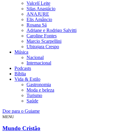
Valcelí Leite
Silas Anastácio
ANAJURE
Elis Amâncio
Rosana Sá
Adriane e Rodrigo Salvitti
Caroline Fontes
Marcio Scarpellini
Ubirajara Crespo
Música
Nacional
Internacional
Podcasts
Bíblia
Vida & Estilo
Gastronomia
Moda e beleza
Turismo
Saúde
Doe para o Guiame
MENU
Mundo Cristão