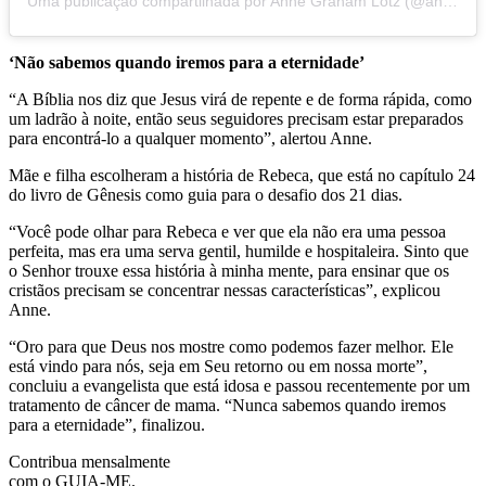
Uma publicação compartilhada por Anne Graham Lotz (@annegrahamlotz)
‘Não sabemos quando iremos para a eternidade’
“A Bíblia nos diz que Jesus virá de repente e de forma rápida, como
um ladrão à noite, então seus seguidores precisam estar preparados
para encontrá-lo a qualquer momento”, alertou Anne.
Mãe e filha escolheram a história de Rebeca, que está no capítulo 24
do livro de Gênesis como guia para o desafio dos 21 dias.
“Você pode olhar para Rebeca e ver que ela não era uma pessoa
perfeita, mas era uma serva gentil, humilde e hospitaleira. Sinto que
o Senhor trouxe essa história à minha mente, para ensinar que os
cristãos precisam se concentrar nessas características”, explicou
Anne.
“Oro para que Deus nos mostre como podemos fazer melhor. Ele
está vindo para nós, seja em Seu retorno ou em nossa morte”,
concluiu a evangelista que está idosa e passou recentemente por um
tratamento de câncer de mama. “Nunca sabemos quando iremos
para a eternidade”, finalizou.
Contribua mensalmente
com o GUIA-ME.