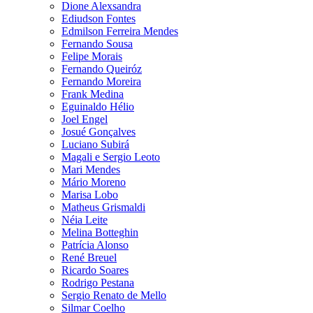
Dione Alexsandra
Ediudson Fontes
Edmilson Ferreira Mendes
Fernando Sousa
Felipe Morais
Fernando Queiróz
Fernando Moreira
Frank Medina
Eguinaldo Hélio
Joel Engel
Josué Gonçalves
Luciano Subirá
Magali e Sergio Leoto
Mari Mendes
Mário Moreno
Marisa Lobo
Matheus Grismaldi
Néia Leite
Melina Botteghin
Patrícia Alonso
René Breuel
Ricardo Soares
Rodrigo Pestana
Sergio Renato de Mello
Silmar Coelho