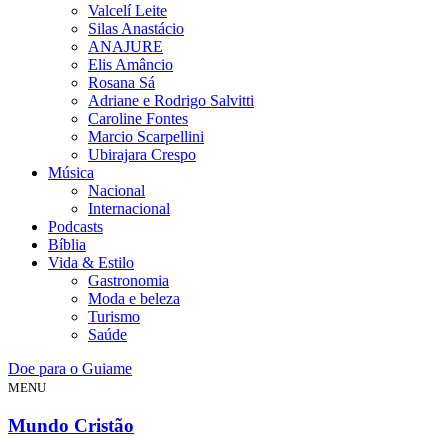
Valcelí Leite
Silas Anastácio
ANAJURE
Elis Amâncio
Rosana Sá
Adriane e Rodrigo Salvitti
Caroline Fontes
Marcio Scarpellini
Ubirajara Crespo
Música
Nacional
Internacional
Podcasts
Bíblia
Vida & Estilo
Gastronomia
Moda e beleza
Turismo
Saúde
Doe para o Guiame
MENU
Mundo Cristão