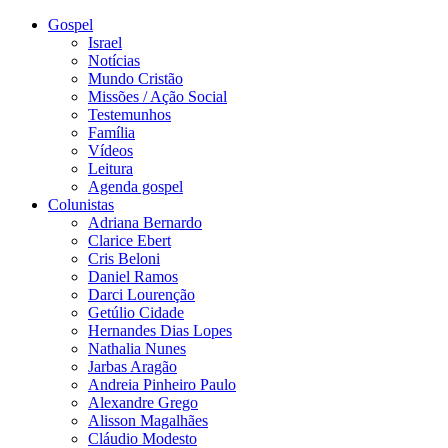
Gospel
Israel
Notícias
Mundo Cristão
Missões / Ação Social
Testemunhos
Família
Vídeos
Leitura
Agenda gospel
Colunistas
Adriana Bernardo
Clarice Ebert
Cris Beloni
Daniel Ramos
Darci Lourenção
Getúlio Cidade
Hernandes Dias Lopes
Nathalia Nunes
Jarbas Aragão
Andreia Pinheiro Paulo
Alexandre Grego
Alisson Magalhães
Cláudio Modesto