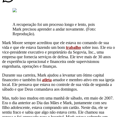
A recuperação foi um processo longo e lento, pois
Mark precisou aprender a andar novamente. (Foto:
Reprodução).
Mark Moore sempre acreditou que ele estava no comando de sua
vida e que ele estava fazendo um bom
trabalho
sobre isso. Ele era o
vice-presidente executivo e proprietário da Segovia, Inc., uma
empresa que fornecia serviços de defesa. Ele teve mais de 30 anos
de experiência operacional e financeira onde supervisionou
engenharia, operações e finanças.
Durante sua carreira, Mark ajudou a levantar um ótimo capital
financeiro e também foi
atleta
amador e membro ativo em sua igreja
local. Ele pensava que estava no controle de sua vida de segunda a
sábado e que Deus comandava aos domingos.
Mas, tudo isso mudou em uma manhã de sábado, em maio de 2007.
Era o dia anterior ao Dia das Mães e Mark, juntamente com seu
filho adolescente, estava comprando um cartão. Neste dia, ele se
sentiu fraco e sabia que algo não estava certo. Ele chamou sua
esposa e foi apressado para o hospital. Mark estava sofrendo um