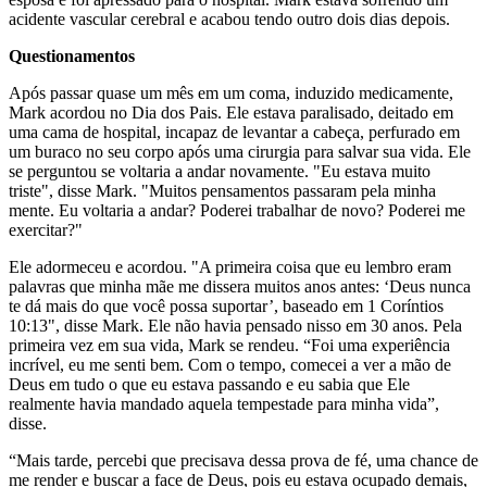
acidente vascular cerebral e acabou tendo outro dois dias depois.
Questionamentos
Após passar quase um mês em um coma, induzido medicamente,
Mark acordou no Dia dos Pais. Ele estava paralisado, deitado em
uma cama de hospital, incapaz de levantar a cabeça, perfurado em
um buraco no seu corpo após uma cirurgia para salvar sua vida. Ele
se perguntou se voltaria a andar novamente. "Eu estava muito
triste", disse Mark. "Muitos pensamentos passaram pela minha
mente. Eu voltaria a andar? Poderei trabalhar de novo? Poderei me
exercitar?"
Ele adormeceu e acordou. "A primeira coisa que eu lembro eram
palavras que minha mãe me dissera muitos anos antes: ‘Deus nunca
te dá mais do que você possa suportar’, baseado em 1 Coríntios
10:13", disse Mark. Ele não havia pensado nisso em 30 anos. Pela
primeira vez em sua vida, Mark se rendeu. “Foi uma experiência
incrível, eu me senti bem. Com o tempo, comecei a ver a mão de
Deus em tudo o que eu estava passando e eu sabia que Ele
realmente havia mandado aquela tempestade para minha vida”,
disse.
“Mais tarde, percebi que precisava dessa prova de fé, uma chance de
me render e buscar a face de Deus, pois eu estava ocupado demais,