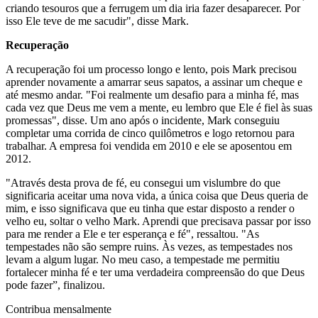
criando tesouros que a ferrugem um dia iria fazer desaparecer. Por
isso Ele teve de me sacudir", disse Mark.
Recuperação
A recuperação foi um processo longo e lento, pois Mark precisou
aprender novamente a amarrar seus sapatos, a assinar um cheque e
até mesmo andar. "Foi realmente um desafio para a minha fé, mas
cada vez que Deus me vem a mente, eu lembro que Ele é fiel às suas
promessas", disse. Um ano após o incidente, Mark conseguiu
completar uma corrida de cinco quilômetros e logo retornou para
trabalhar. A empresa foi vendida em 2010 e ele se aposentou em
2012.
"Através desta prova de fé, eu consegui um vislumbre do que
significaria aceitar uma nova vida, a única coisa que Deus queria de
mim, e isso significava que eu tinha que estar disposto a render o
velho eu, soltar o velho Mark. Aprendi que precisava passar por isso
para me render a Ele e ter esperança e fé", ressaltou. "As
tempestades não são sempre ruins. Às vezes, as tempestades nos
levam a algum lugar. No meu caso, a tempestade me permitiu
fortalecer minha fé e ter uma verdadeira compreensão do que Deus
pode fazer”, finalizou.
Contribua mensalmente