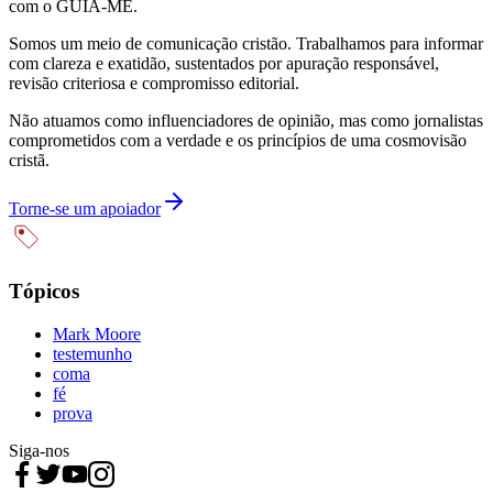
com o GUIA-ME.
Somos um meio de comunicação cristão. Trabalhamos para informar
com clareza e exatidão, sustentados por apuração responsável,
revisão criteriosa e compromisso editorial.
Não atuamos como influenciadores de opinião, mas como jornalistas
comprometidos com a verdade e os princípios de uma cosmovisão
cristã.
Torne-se um apoiador
Tópicos
Mark Moore
testemunho
coma
fé
prova
Siga-nos