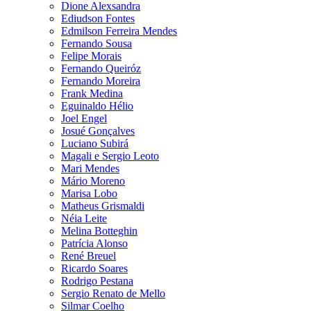
Dione Alexsandra
Ediudson Fontes
Edmilson Ferreira Mendes
Fernando Sousa
Felipe Morais
Fernando Queiróz
Fernando Moreira
Frank Medina
Eguinaldo Hélio
Joel Engel
Josué Gonçalves
Luciano Subirá
Magali e Sergio Leoto
Mari Mendes
Mário Moreno
Marisa Lobo
Matheus Grismaldi
Néia Leite
Melina Botteghin
Patrícia Alonso
René Breuel
Ricardo Soares
Rodrigo Pestana
Sergio Renato de Mello
Silmar Coelho