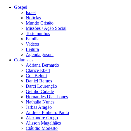
Gospel
Israel
Notícias
Mundo Cristão
Missões / Ação Social
Testemunhos
Família
Vídeos
Leitura
Agenda gospel
Colunistas
Adriana Bernardo
Clarice Ebert
Cris Beloni
Daniel Ramos
Darci Lourenção
Getúlio Cidade
Hernandes Dias Lopes
Nathalia Nunes
Jarbas Aragão
Andreia Pinheiro Paulo
Alexandre Grego
Alisson Magalhães
Cláudio Modesto