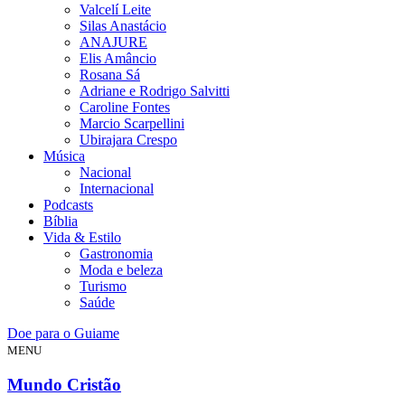
Valcelí Leite
Silas Anastácio
ANAJURE
Elis Amâncio
Rosana Sá
Adriane e Rodrigo Salvitti
Caroline Fontes
Marcio Scarpellini
Ubirajara Crespo
Música
Nacional
Internacional
Podcasts
Bíblia
Vida & Estilo
Gastronomia
Moda e beleza
Turismo
Saúde
Doe para o Guiame
MENU
Mundo Cristão