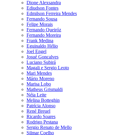
Dione Alexsandra
Ediudson Fontes
Edmilson Ferreira Mendes
Fernando Sousa
Felipe Morais
Fernando Queiróz
Fernando Moreira
Frank Medina
Eguinaldo Hélio
Joel Engel
Josué Gonçalves
Luciano Subirá
Magali e Sergio Leoto
Mari Mendes
Mário Moreno
Marisa Lobo
Matheus Grismaldi
Néia Leite
Melina Botteghin
Patrícia Alonso
René Breuel
Ricardo Soares
Rodrigo Pestana
Sergio Renato de Mello
Silmar Coelho