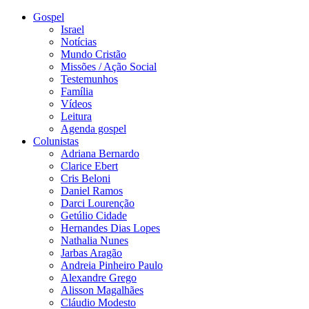
Gospel
Israel
Notícias
Mundo Cristão
Missões / Ação Social
Testemunhos
Família
Vídeos
Leitura
Agenda gospel
Colunistas
Adriana Bernardo
Clarice Ebert
Cris Beloni
Daniel Ramos
Darci Lourenção
Getúlio Cidade
Hernandes Dias Lopes
Nathalia Nunes
Jarbas Aragão
Andreia Pinheiro Paulo
Alexandre Grego
Alisson Magalhães
Cláudio Modesto