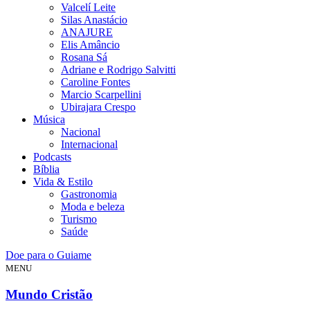
Valcelí Leite
Silas Anastácio
ANAJURE
Elis Amâncio
Rosana Sá
Adriane e Rodrigo Salvitti
Caroline Fontes
Marcio Scarpellini
Ubirajara Crespo
Música
Nacional
Internacional
Podcasts
Bíblia
Vida & Estilo
Gastronomia
Moda e beleza
Turismo
Saúde
Doe para o Guiame
MENU
Mundo Cristão