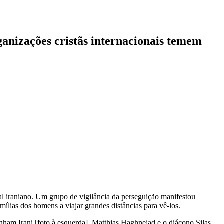
ganizações cristãs internacionais temem
al iraniano. Um grupo de vigilância da perseguição manifestou
ílias dos homens a viajar grandes distâncias para vê-los.
ham Irani [foto à esquerda], Matthias Haghnejad e o diácono Silas