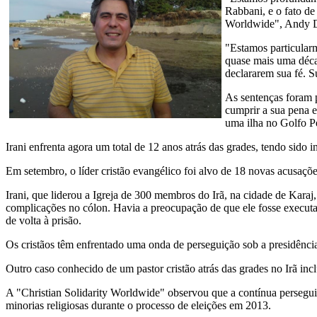
Rabbani, e o fato de
Worldwide", Andy D
"Estamos particularm
quase mais uma décad
declararem sua fé. Su
As sentenças foram p
cumprir a sua pena 
uma ilha no Golfo Pé
Irani enfrenta agora um total de 12 anos atrás das grades, tendo sid
Em setembro, o líder cristão evangélico foi alvo de 18 novas acusaçõe
Irani, que liderou a Igreja de 300 membros do Irã, na cidade de Karaj
complicações no cólon. Havia a preocupação de que ele fosse executad
de volta à prisão.
Os cristãos têm enfrentado uma onda de perseguição sob a presidênci
Outro caso conhecido de um pastor cristão atrás das grades no Irã in
A "Christian Solidarity Worldwide" observou que a contínua perseguiçã
minorias religiosas durante o processo de eleições em 2013.