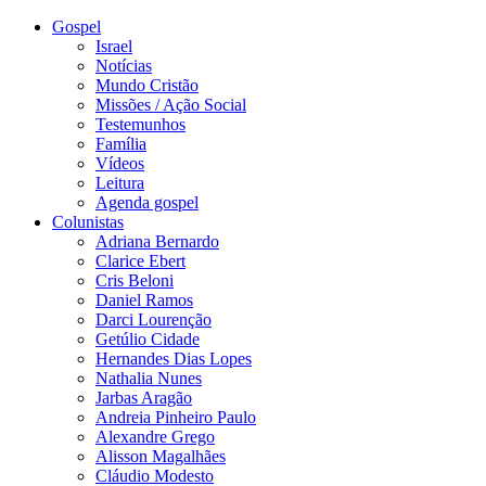
Gospel
Israel
Notícias
Mundo Cristão
Missões / Ação Social
Testemunhos
Família
Vídeos
Leitura
Agenda gospel
Colunistas
Adriana Bernardo
Clarice Ebert
Cris Beloni
Daniel Ramos
Darci Lourenção
Getúlio Cidade
Hernandes Dias Lopes
Nathalia Nunes
Jarbas Aragão
Andreia Pinheiro Paulo
Alexandre Grego
Alisson Magalhães
Cláudio Modesto