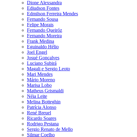
Dione Alexsandra
Ediudson Fontes
Edmilson Ferreira Mendes
Fernando Sousa
Felipe Morais
Fernando Queiróz
Fernando Moreira
Frank Medina
Eguinaldo Hélio
Joel Engel
Josué Gonçalves
Luciano Subirá
Magali e Sergio Leoto
Mari Mendes
Mário Moreno
Marisa Lobo
Matheus Grismaldi
Néia Leite
Melina Botteghin
Patrícia Alonso
René Breuel
Ricardo Soares
Rodrigo Pestana
Sergio Renato de Mello
Silmar Coelho