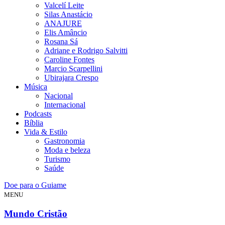
Valcelí Leite
Silas Anastácio
ANAJURE
Elis Amâncio
Rosana Sá
Adriane e Rodrigo Salvitti
Caroline Fontes
Marcio Scarpellini
Ubirajara Crespo
Música
Nacional
Internacional
Podcasts
Bíblia
Vida & Estilo
Gastronomia
Moda e beleza
Turismo
Saúde
Doe para o Guiame
MENU
Mundo Cristão