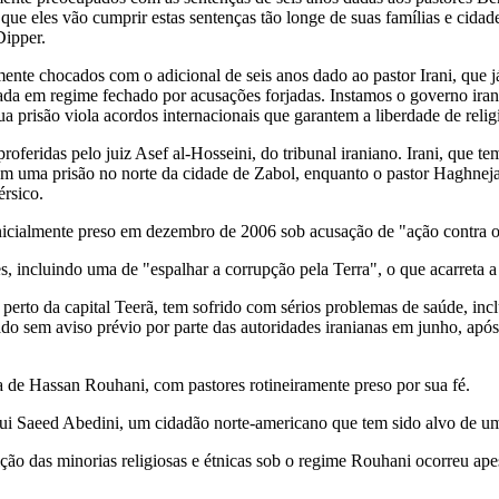
 que eles vão cumprir estas sentenças tão longe de suas famílias e cidad
ipper.
ente chocados com o adicional de seis anos dado ao pastor Irani, que já
a em regime fechado por acusações forjadas. Instamos o governo irani
a prisão viola acordos internacionais que garantem a liberdade de religi
roferidas pelo juiz Asef al-Hosseini, do tribunal iraniano. Irani, que t
em uma prisão no norte da cidade de Zabol, enquanto o pastor Haghnej
rsico.
o inicialmente preso em dezembro de 2006 sob acusação de "ação contra 
s, incluindo uma de "espalhar a corrupção pela Terra", o que acarreta a
, perto da capital Teerã, tem sofrido com sérios problemas de saúde, in
o sem aviso prévio por parte das autoridades iranianas em junho, após
a de Hassan Rouhani, com pastores rotineiramente preso por sua fé.
clui Saeed Abedini, um cidadão norte-americano que tem sido alvo de u
o das minorias religiosas e étnicas sob o regime Rouhani ocorreu apesar