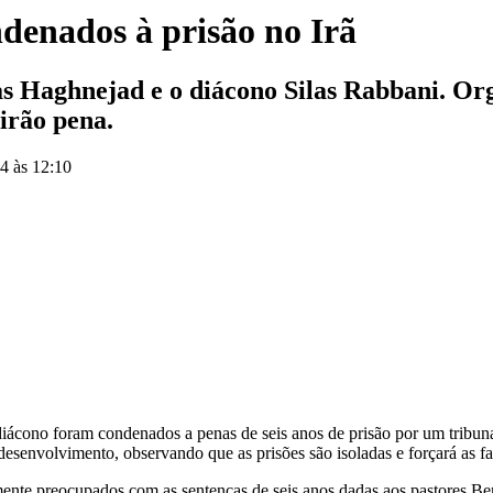
ondenados à prisão no Irã
as Haghnejad e o diácono Silas Rabbani. Or
irão pena.
14 às 12:10
diácono foram condenados a penas de seis anos de prisão por um tribun
senvolvimento, observando que as prisões são isoladas e forçará as fam
nte preocupados com as sentenças de seis anos dadas aos pastores Ben