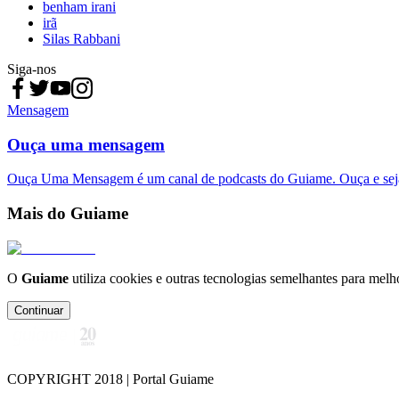
benham irani
irã
Silas Rabbani
Siga-nos
Mensagem
Ouça uma mensagem
Ouça Uma Mensagem é um canal de podcasts do Guiame. Ouça e sej
Mais do Guiame
O
Guiame
utiliza cookies e outras tecnologias semelhantes para melh
Continuar
COPYRIGHT 2018 | Portal Guiame