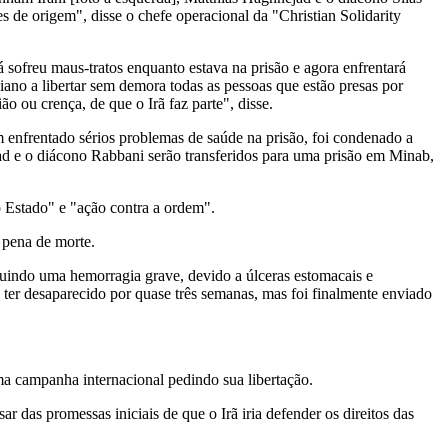
es de origem", disse o chefe operacional da "Christian Solidarity
 sofreu maus-tratos enquanto estava na prisão e agora enfrentará
ano a libertar sem demora todas as pessoas que estão presas por
ão ou crença, de que o Irã faz parte", disse.
em enfrentado sérios problemas de saúde na prisão, foi condenado a
ad e o diácono Rabbani serão transferidos para uma prisão em Minab,
o Estado" e "ação contra a ordem".
 pena de morte.
cluindo uma hemorragia grave, devido a úlceras estomacais e
 ter desaparecido por quase três semanas, mas foi finalmente enviado
ma campanha internacional pedindo sua libertação.
 das promessas iniciais de que o Irã iria defender os direitos das