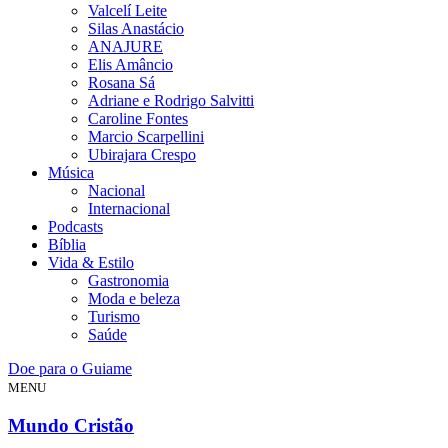
Valcelí Leite
Silas Anastácio
ANAJURE
Elis Amâncio
Rosana Sá
Adriane e Rodrigo Salvitti
Caroline Fontes
Marcio Scarpellini
Ubirajara Crespo
Música
Nacional
Internacional
Podcasts
Bíblia
Vida & Estilo
Gastronomia
Moda e beleza
Turismo
Saúde
Doe para o Guiame
MENU
Mundo Cristão