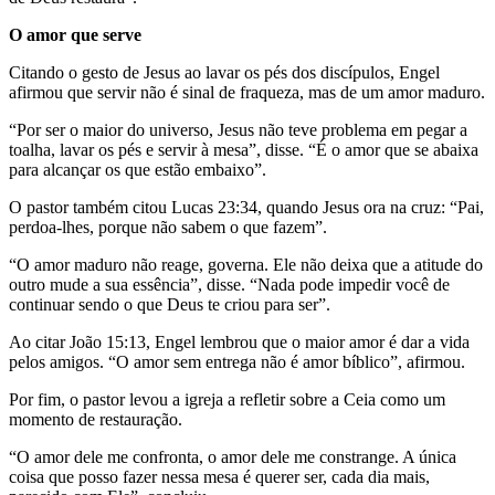
O amor que serve
Citando o gesto de Jesus ao lavar os pés dos discípulos, Engel
afirmou que servir não é sinal de fraqueza, mas de um amor maduro.
“Por ser o maior do universo, Jesus não teve problema em pegar a
toalha, lavar os pés e servir à mesa”, disse. “É o amor que se abaixa
para alcançar os que estão embaixo”.
O pastor também citou Lucas 23:34, quando Jesus ora na cruz: “Pai,
perdoa-lhes, porque não sabem o que fazem”.
“O amor maduro não reage, governa. Ele não deixa que a atitude do
outro mude a sua essência”, disse. “Nada pode impedir você de
continuar sendo o que Deus te criou para ser”.
Ao citar João 15:13, Engel lembrou que o maior amor é dar a vida
pelos amigos. “O amor sem entrega não é amor bíblico”, afirmou.
Por fim, o pastor levou a igreja a refletir sobre a Ceia como um
momento de restauração.
“O amor dele me confronta, o amor dele me constrange. A única
coisa que posso fazer nessa mesa é querer ser, cada dia mais,