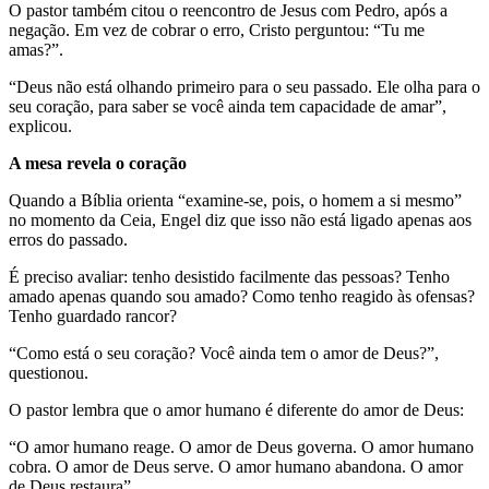
O pastor também citou o reencontro de Jesus com Pedro, após a
negação. Em vez de cobrar o erro, Cristo perguntou: “Tu me
amas?”.
“Deus não está olhando primeiro para o seu passado. Ele olha para o
seu coração, para saber se você ainda tem capacidade de amar”,
explicou.
A mesa revela o coração
Quando a Bíblia orienta “examine-se, pois, o homem a si mesmo”
no momento da Ceia, Engel diz que isso não está ligado apenas aos
erros do passado.
É preciso avaliar: tenho desistido facilmente das pessoas? Tenho
amado apenas quando sou amado? Como tenho reagido às ofensas?
Tenho guardado rancor?
“Como está o seu coração? Você ainda tem o amor de Deus?”,
questionou.
O pastor lembra que o amor humano é diferente do amor de Deus:
“O amor humano reage. O amor de Deus governa. O amor humano
cobra. O amor de Deus serve. O amor humano abandona. O amor
de Deus restaura”.