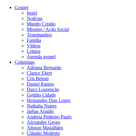
Gospel
Israel
Notícias
Mundo Cristão
Missões / Ação Social
Testemunhos
Família
Vídeos
Leitura
Agenda gospel
Colunistas
Adriana Bernardo
Clarice Ebert
Cris Beloni
Daniel Ramos
Darci Lourenção
Getúlio Cidade
Hernandes Dias Lopes
Nathalia Nunes
Jarbas Aragão
Andreia Pinheiro Paulo
Alexandre Grego
Alisson Magalhães
Cláudio Modesto