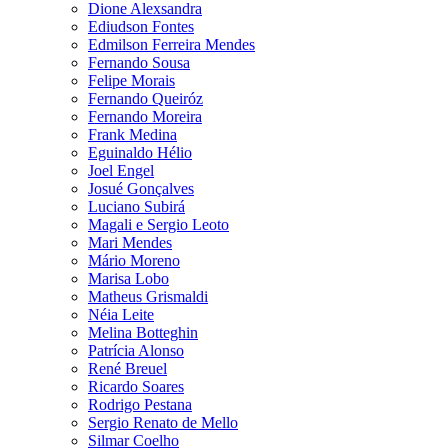
Dione Alexsandra
Ediudson Fontes
Edmilson Ferreira Mendes
Fernando Sousa
Felipe Morais
Fernando Queiróz
Fernando Moreira
Frank Medina
Eguinaldo Hélio
Joel Engel
Josué Gonçalves
Luciano Subirá
Magali e Sergio Leoto
Mari Mendes
Mário Moreno
Marisa Lobo
Matheus Grismaldi
Néia Leite
Melina Botteghin
Patrícia Alonso
René Breuel
Ricardo Soares
Rodrigo Pestana
Sergio Renato de Mello
Silmar Coelho